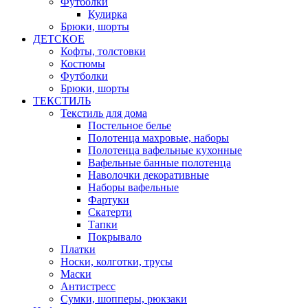
Футболки
Кулирка
Брюки, шорты
ДЕТСКОЕ
Кофты, толстовки
Костюмы
Футболки
Брюки, шорты
ТЕКСТИЛЬ
Текстиль для дома
Постельное белье
Полотенца махровые, наборы
Полотенца вафельные кухонные
Вафельные банные полотенца
Наволочки декоративные
Наборы вафельные
Фартуки
Скатерти
Тапки
Покрывало
Платки
Носки, колготки, трусы
Маски
Антистресс
Сумки, шопперы, рюкзаки