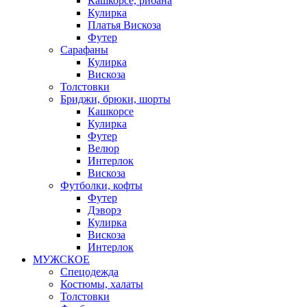
Кашкорсе, рибана
Кулирка
Платья Вискоза
Футер
Сарафаны
Кулирка
Вискоза
Толстовки
Бриджи, брюки, шорты
Кашкорсе
Кулирка
Футер
Велюр
Интерлок
Вискоза
Футболки, кофты
Футер
Дэворэ
Кулирка
Вискоза
Интерлок
МУЖСКОЕ
Спецодежда
Костюмы, халаты
Толстовки