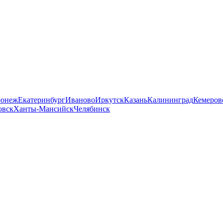
ронеж
Екатеринбург
Иваново
Иркутск
Казань
Калининград
Кемеров
овск
Ханты-Мансийск
Челябинск