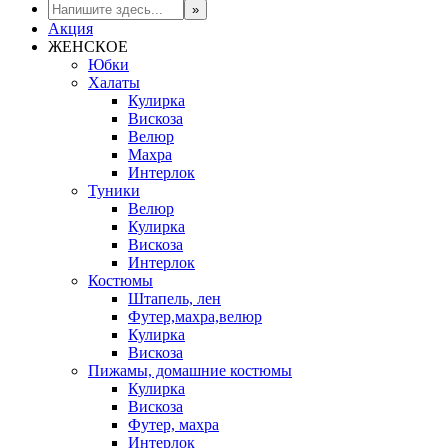
Акция
ЖЕНСКОЕ
Юбки
Халаты
Кулирка
Вискоза
Велюр
Махра
Интерлок
Туники
Велюр
Кулирка
Вискоза
Интерлок
Костюмы
Штапель, лен
Футер,махра,велюр
Кулирка
Вискоза
Пижамы, домашние костюмы
Кулирка
Вискоза
Футер, махра
Интерлок