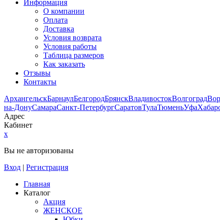
Информация
О компании
Оплата
Доставка
Условия возврата
Условия работы
Таблица размеров
Как заказать
Отзывы
Контакты
Архангельск
Барнаул
Белгород
Брянск
Владивосток
Волгоград
Во
на-Дону
Самара
Санкт-Петербург
Саратов
Тула
Тюмень
Уфа
Хабар
Адрес
Кабинет
x
Вы не авторизованы
Вход
|
Регистрация
Главная
Каталог
Акция
ЖЕНСКОЕ
Юбки