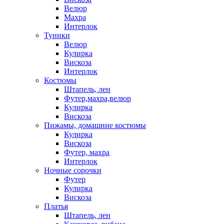
Велюр
Махра
Интерлок
Туники
Велюр
Кулирка
Вискоза
Интерлок
Костюмы
Штапель, лен
Футер,махра,велюр
Кулирка
Вискоза
Пижамы, домашние костюмы
Кулирка
Вискоза
Футер, махра
Интерлок
Ночные сорочки
Футер
Кулирка
Вискоза
Платья
Штапель, лен