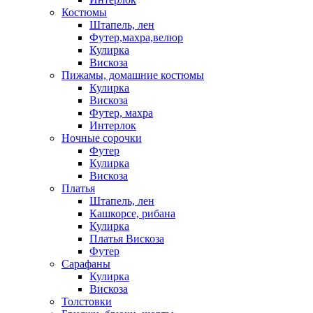
Костюмы
Штапель, лен
Футер,махра,велюр
Кулирка
Вискоза
Пижамы, домашние костюмы
Кулирка
Вискоза
Футер, махра
Интерлок
Ночные сорочки
Футер
Кулирка
Вискоза
Платья
Штапель, лен
Кашкорсе, рибана
Кулирка
Платья Вискоза
Футер
Сарафаны
Кулирка
Вискоза
Толстовки