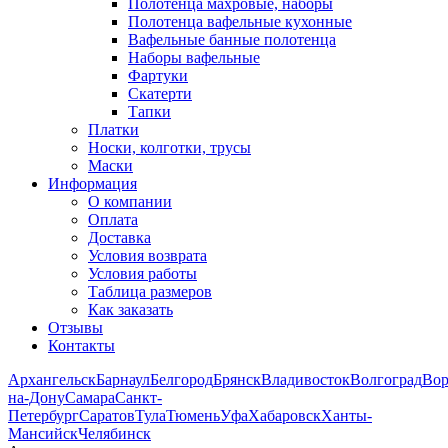
Полотенца махровые, наборы
Полотенца вафельные кухонные
Вафельные банные полотенца
Наборы вафельные
Фартуки
Скатерти
Тапки
Платки
Носки, колготки, трусы
Маски
Информация
О компании
Оплата
Доставка
Условия возврата
Условия работы
Таблица размеров
Как заказать
Отзывы
Контакты
Архангельск
Барнаул
Белгород
Брянск
Владивосток
Волгоград
Во
на-Дону
Самара
Санкт-
Петербург
Саратов
Тула
Тюмень
Уфа
Хабаровск
Ханты-
Мансийск
Челябинск