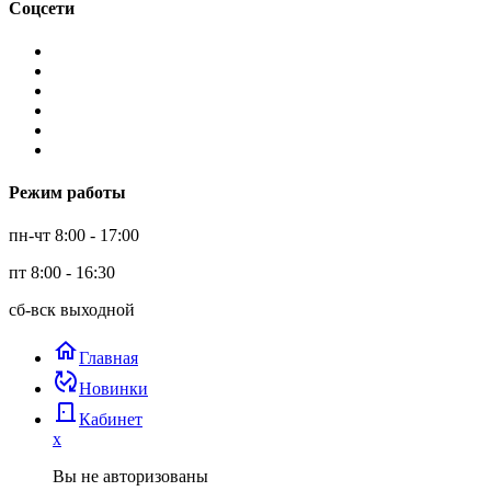
Соцсети
Режим работы
пн-чт 8:00 - 17:00
пт 8:00 - 16:30
сб-вск выходной
home
Главная
published_with_changes
Новинки
door_back
Кабинет
x
Вы не авторизованы