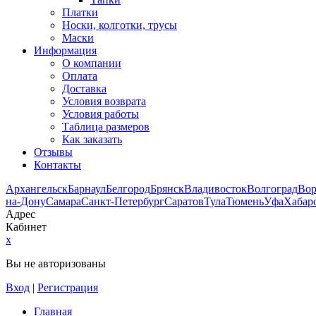
Платки
Носки, колготки, трусы
Маски
Информация
О компании
Оплата
Доставка
Условия возврата
Условия работы
Таблица размеров
Как заказать
Отзывы
Контакты
Архангельск
Барнаул
Белгород
Брянск
Владивосток
Волгоград
Во
на-Дону
Самара
Санкт-Петербург
Саратов
Тула
Тюмень
Уфа
Хабар
Адрес
Кабинет
x
Вы не авторизованы
Вход
|
Регистрация
Главная