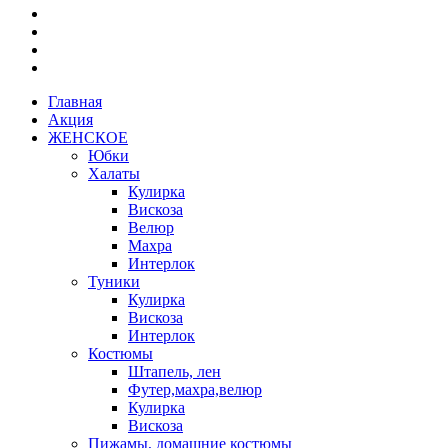
Главная
Акция
ЖЕНСКОЕ
Юбки
Халаты
Кулирка
Вискоза
Велюр
Махра
Интерлок
Туники
Кулирка
Вискоза
Интерлок
Костюмы
Штапель, лен
Футер,махра,велюр
Кулирка
Вискоза
Пижамы, домашние костюмы