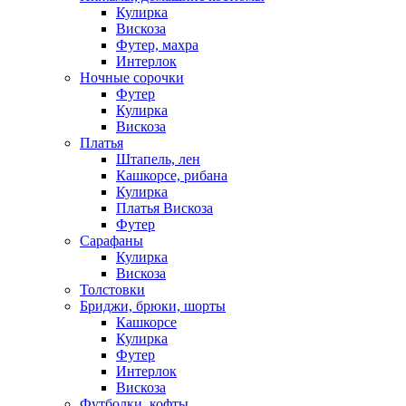
Кулирка
Вискоза
Футер, махра
Интерлок
Ночные сорочки
Футер
Кулирка
Вискоза
Платья
Штапель, лен
Кашкорсе, рибана
Кулирка
Платья Вискоза
Футер
Сарафаны
Кулирка
Вискоза
Толстовки
Бриджи, брюки, шорты
Кашкорсе
Кулирка
Футер
Интерлок
Вискоза
Футболки, кофты