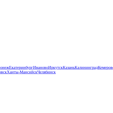
ронеж
Екатеринбург
Иваново
Иркутск
Казань
Калининград
Кемеров
овск
Ханты-Мансийск
Челябинск