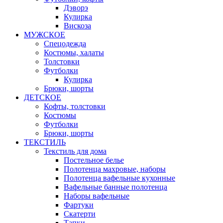
Дэворэ
Кулирка
Вискоза
МУЖСКОЕ
Спецодежда
Костюмы, халаты
Толстовки
Футболки
Кулирка
Брюки, шорты
ДЕТСКОЕ
Кофты, толстовки
Костюмы
Футболки
Брюки, шорты
ТЕКСТИЛЬ
Текстиль для дома
Постельное белье
Полотенца махровые, наборы
Полотенца вафельные кухонные
Вафельные банные полотенца
Наборы вафельные
Фартуки
Скатерти
Тапки