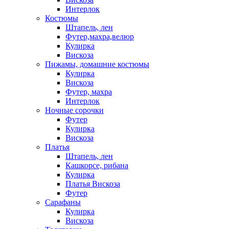
Интерлок
Костюмы
Штапель, лен
Футер,махра,велюр
Кулирка
Вискоза
Пижамы, домашние костюмы
Кулирка
Вискоза
Футер, махра
Интерлок
Ночные сорочки
Футер
Кулирка
Вискоза
Платья
Штапель, лен
Кашкорсе, рибана
Кулирка
Платья Вискоза
Футер
Сарафаны
Кулирка
Вискоза