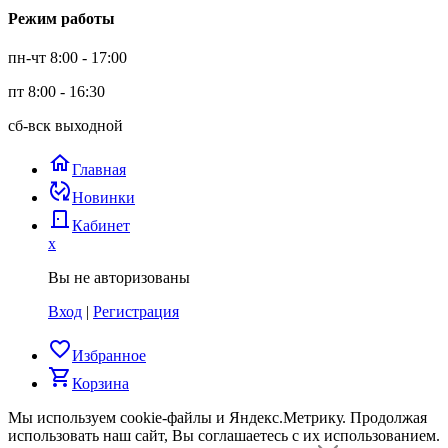
Режим работы
пн-чт 8:00 - 17:00
пт 8:00 - 16:30
сб-вск выходной
home
Главная
published_with_changes
Новинки
door_back
Кабинет
x
Вы не авторизованы
Вход
|
Регистрация
favorite_border
Избранное
shopping_cart
Корзина
Мы используем cookie-файлы и Яндекс.Метрику.
Продолжая
использовать наш сайт, Вы соглашаетесь с их использованием.