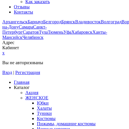
Как заказать
Отзывы
Контакты
Архангельск
Барнаул
Белгород
Брянск
Владивосток
Волгоград
Во
на-Дону
Самара
Санкт-
Петербург
Саратов
Тула
Тюмень
Уфа
Хабаровск
Ханты-
Мансийск
Челябинск
Адрес
Кабинет
x
Вы не авторизованы
Вход
|
Регистрация
Главная
Каталог
Акция
ЖЕНСКОЕ
Юбки
Халаты
Туники
Костюмы
Пижамы, домашние костюмы
Ночные сорочки