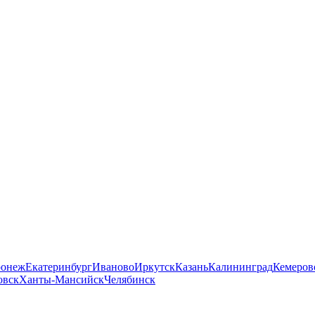
ронеж
Екатеринбург
Иваново
Иркутск
Казань
Калининград
Кемеров
овск
Ханты-Мансийск
Челябинск