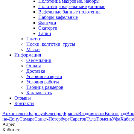
Полотенца махровые, наборы
Полотенца вафельные кухонные
Вафельные банные полотенца
Наборы вафельные
Фартуки
Скатерти
Тапки
Платки
Носки, колготки, трусы
Маски
Информация
О компании
Оплата
Доставка
Условия возврата
Условия работы
Таблица размеров
Как заказать
Отзывы
Контакты
Архангельск
Барнаул
Белгород
Брянск
Владивосток
Волгоград
Во
на-Дону
Самара
Санкт-Петербург
Саратов
Тула
Тюмень
Уфа
Хабар
Адрес
Кабинет