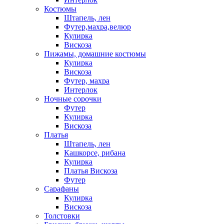
Костюмы
Штапель, лен
Футер,махра,велюр
Кулирка
Вискоза
Пижамы, домашние костюмы
Кулирка
Вискоза
Футер, махра
Интерлок
Ночные сорочки
Футер
Кулирка
Вискоза
Платья
Штапель, лен
Кашкорсе, рибана
Кулирка
Платья Вискоза
Футер
Сарафаны
Кулирка
Вискоза
Толстовки