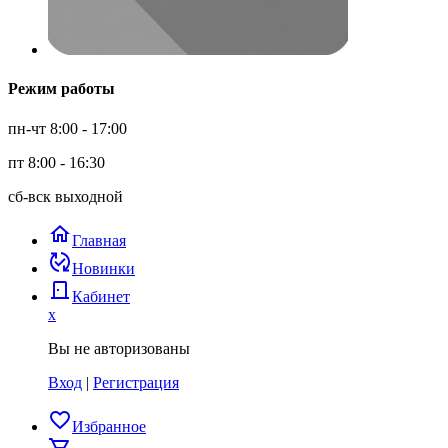
Режим работы
пн-чт 8:00 - 17:00
пт 8:00 - 16:30
сб-вск выходной
home
Главная
published_with_changes
Новинки
door_back
Кабинет
x
Вы не авторизованы
Вход
|
Регистрация
favorite_border
Избранное
shopping_cart