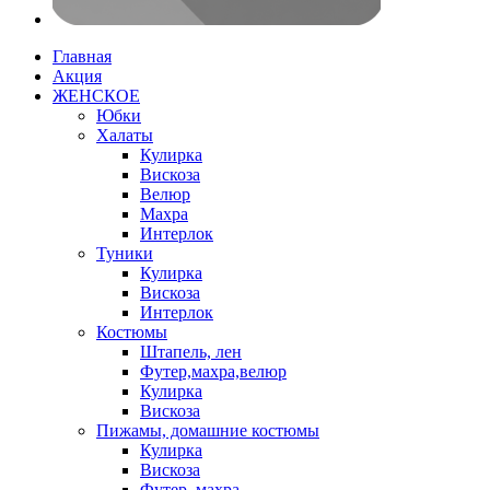
Главная
Акция
ЖЕНСКОЕ
Юбки
Халаты
Кулирка
Вискоза
Велюр
Махра
Интерлок
Туники
Кулирка
Вискоза
Интерлок
Костюмы
Штапель, лен
Футер,махра,велюр
Кулирка
Вискоза
Пижамы, домашние костюмы
Кулирка
Вискоза
Футер, махра