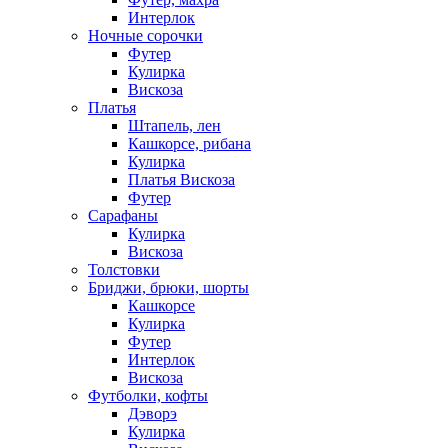
Интерлок
Ночные сорочки
Футер
Кулирка
Вискоза
Платья
Штапель, лен
Кашкорсе, рибана
Кулирка
Платья Вискоза
Футер
Сарафаны
Кулирка
Вискоза
Толстовки
Бриджи, брюки, шорты
Кашкорсе
Кулирка
Футер
Интерлок
Вискоза
Футболки, кофты
Дэворэ
Кулирка