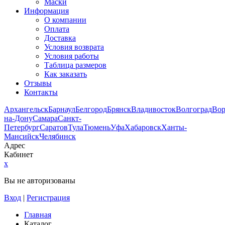
Маски
Информация
О компании
Оплата
Доставка
Условия возврата
Условия работы
Таблица размеров
Как заказать
Отзывы
Контакты
Архангельск
Барнаул
Белгород
Брянск
Владивосток
Волгоград
Во
на-Дону
Самара
Санкт-
Петербург
Саратов
Тула
Тюмень
Уфа
Хабаровск
Ханты-
Мансийск
Челябинск
Адрес
Кабинет
x
Вы не авторизованы
Вход
|
Регистрация
Главная
Каталог