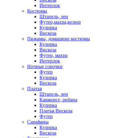
Интерлок
Костюмы
Штапель, лен
Футер,махра,велюр
Кулирка
Вискоза
Пижамы, домашние костюмы
Кулирка
Вискоза
Футер, махра
Интерлок
Ночные сорочки
Футер
Кулирка
Вискоза
Платья
Штапель, лен
Кашкорсе, рибана
Кулирка
Платья Вискоза
Футер
Сарафаны
Кулирка
Вискоза