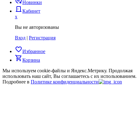
published_with_changes
Новинки
door_back
Кабинет
x
Вы не авторизованы
Вход
|
Регистрация
favorite_border
Избранное
shopping_cart
Корзина
Мы используем cookie-файлы и Яндекс.Метрику.
Продолжая
использовать наш сайт, Вы соглашаетесь с их использованием.
Подробнее в
Политике конфиденциальности