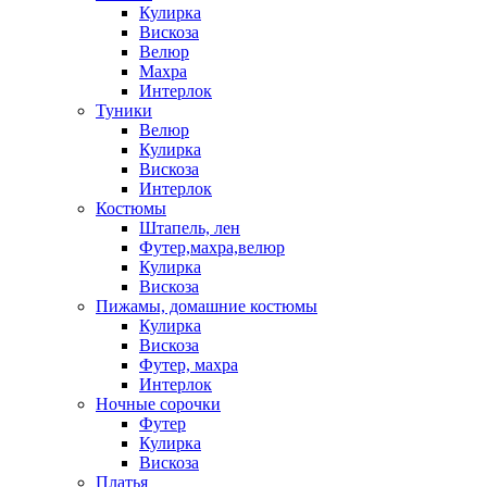
Кулирка
Вискоза
Велюр
Махра
Интерлок
Туники
Велюр
Кулирка
Вискоза
Интерлок
Костюмы
Штапель, лен
Футер,махра,велюр
Кулирка
Вискоза
Пижамы, домашние костюмы
Кулирка
Вискоза
Футер, махра
Интерлок
Ночные сорочки
Футер
Кулирка
Вискоза
Платья