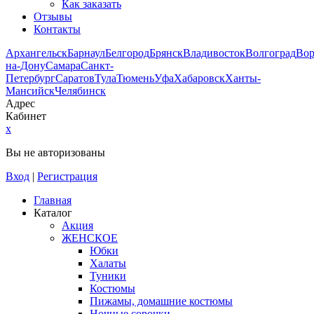
Как заказать
Отзывы
Контакты
Архангельск
Барнаул
Белгород
Брянск
Владивосток
Волгоград
Во
на-Дону
Самара
Санкт-
Петербург
Саратов
Тула
Тюмень
Уфа
Хабаровск
Ханты-
Мансийск
Челябинск
Адрес
Кабинет
x
Вы не авторизованы
Вход
|
Регистрация
Главная
Каталог
Акция
ЖЕНСКОЕ
Юбки
Халаты
Туники
Костюмы
Пижамы, домашние костюмы
Ночные сорочки