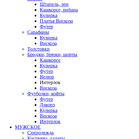
Штапель, лен
Кашкорсе, рибана
Кулирка
Платья Вискоза
Футер
Сарафаны
Кулирка
Вискоза
Толстовки
Бриджи, брюки, шорты
Кашкорсе
Кулирка
Футер
Велюр
Интерлок
Вискоза
Футболки, кофты
Футер
Дэворэ
Кулирка
Вискоза
Интерлок
МУЖСКОЕ
Спецодежда
Костюмы, халаты