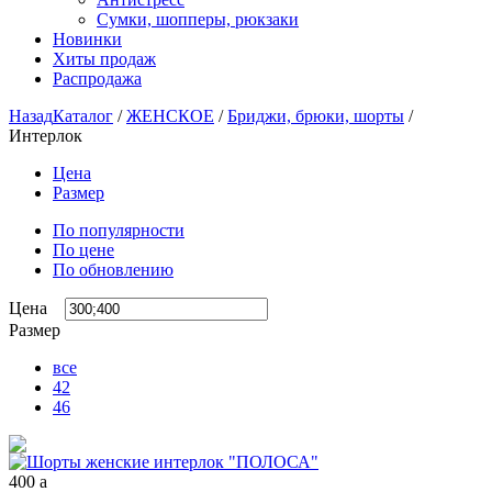
Сумки, шопперы, рюкзаки
Новинки
Хиты продаж
Распродажа
Назад
Каталог
/
ЖЕНСКОЕ
/
Бриджи, брюки, шорты
/
Интерлок
Цена
Размер
По популярности
По цене
По обновлению
Цена
Размер
все
42
46
400
a