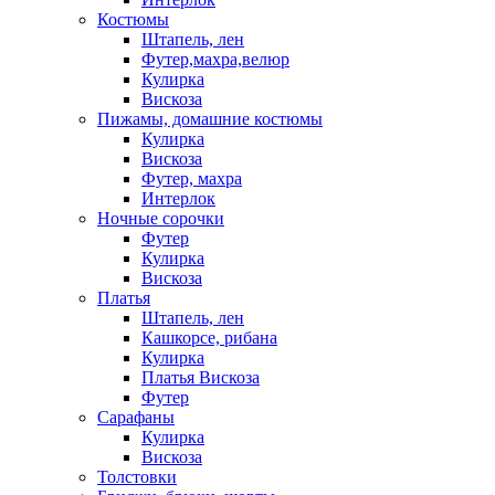
Костюмы
Штапель, лен
Футер,махра,велюр
Кулирка
Вискоза
Пижамы, домашние костюмы
Кулирка
Вискоза
Футер, махра
Интерлок
Ночные сорочки
Футер
Кулирка
Вискоза
Платья
Штапель, лен
Кашкорсе, рибана
Кулирка
Платья Вискоза
Футер
Сарафаны
Кулирка
Вискоза
Толстовки