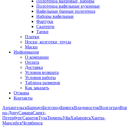
Полотенца махровые, наборы
Полотенца вафельные кухонные
Вафельные банные полотенца
Наборы вафельные
Фартуки
Скатерти
Тапки
Платки
Носки, колготки, трусы
Маски
Информация
О компании
Оплата
Доставка
Условия возврата
Условия работы
Таблица размеров
Как заказать
Отзывы
Контакты
Архангельск
Барнаул
Белгород
Брянск
Владивосток
Волгоград
Во
на-Дону
Самара
Санкт-
Петербург
Саратов
Тула
Тюмень
Уфа
Хабаровск
Ханты-
Мансийск
Челябинск