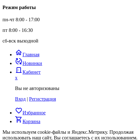
Режим работы
пн-чт 8:00 - 17:00
пт 8:00 - 16:30
сб-вск выходной
home
Главная
published_with_changes
Новинки
door_back
Кабинет
x
Вы не авторизованы
Вход
|
Регистрация
favorite_border
Избранное
shopping_cart
Корзина
Мы используем cookie-файлы и Яндекс.Метрику.
Продолжая
использовать наш сайт, Вы соглашаетесь с их использованием.