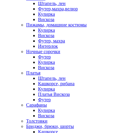
Штапель, лен
Футер,махра,велюр
Кулирка
Вискоза
Пижамы, домашние костюмы
Кулирка
Вискоза
Футер, махра
Интерлок
Ночные сорочки
Футер
Кулирка
Вискоза
Платья
Штапель, лен
Кашкорсе, рибана
Кулирка
Платья Вискоза
Футер
Сарафаны
Кулирка
Вискоза
Толстовки
Бриджи, брюки, шорты
Кашкорсе