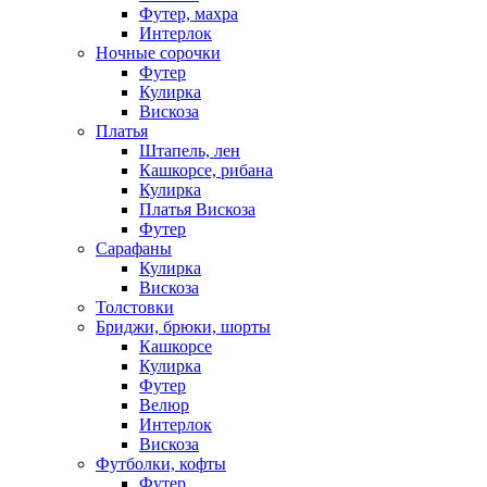
Футер, махра
Интерлок
Ночные сорочки
Футер
Кулирка
Вискоза
Платья
Штапель, лен
Кашкорсе, рибана
Кулирка
Платья Вискоза
Футер
Сарафаны
Кулирка
Вискоза
Толстовки
Бриджи, брюки, шорты
Кашкорсе
Кулирка
Футер
Велюр
Интерлок
Вискоза
Футболки, кофты
Футер