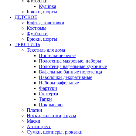
Футболки
Кулирка
Брюки, шорты
ДЕТСКОЕ
Кофты, толстовки
Костюмы
Футболки
Брюки, шорты
ТЕКСТИЛЬ
Текстиль для дома
Постельное белье
Полотенца махровые, наборы
Полотенца вафельные кухонные
Вафельные банные полотенца
Наволочки декоративные
Наборы вафельные
Фартуки
Скатерти
Тапки
Покрывало
Платки
Носки, колготки, трусы
Маски
Антистресс
Сумки, шопперы, рюкзаки