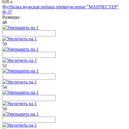
620
a
Футболка мужская рибана премиум пенье "МАНЧЕСТЕР"
Ф-37
Размеры:
48
50
52
54
56