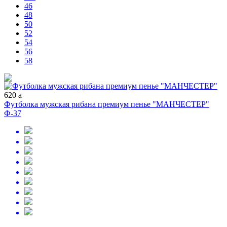
46
48
50
52
54
56
58
620
a
Футболка мужская рибана премиум пенье "МАНЧЕСТЕР"
Ф-37