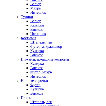
Велюр
Махра
Интерлок
Туники
Велюр
Кулирка
Вискоза
Интерлок
Костюмы
Штапель, лен
Футер,махра,велюр
Кулирка
Вискоза
Пижамы, домашние костюмы
Кулирка
Вискоза
Футер, махра
Интерлок
Ночные сорочки
Футер
Кулирка
Вискоза
Платья
Штапель, лен