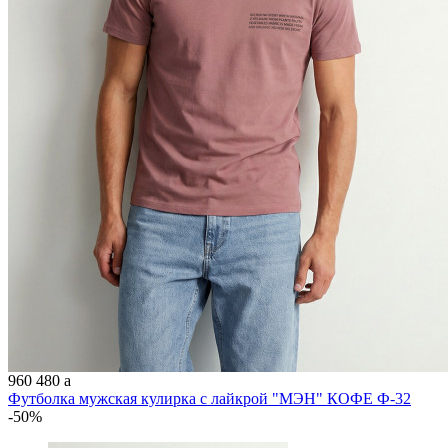
960
480
a
Футболка мужская кулирка с лайкрой "МЭН" КОФЕ Ф-32
-50%