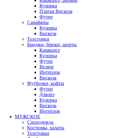
Кашкорсе, рибана
Кулирка
Платья Вискоза
Футер
Сарафаны
Кулирка
Вискоза
Толстовки
Бриджи, брюки, шорты
Кашкорсе
Кулирка
Футер
Велюр
Интерлок
Вискоза
Футболки, кофты
Футер
Дэворэ
Кулирка
Вискоза
Интерлок
МУЖСКОЕ
Спецодежда
Костюмы, халаты
Толстовки