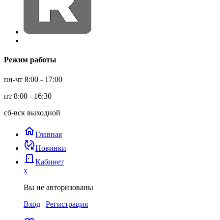
Режим работы
пн-чт 8:00 - 17:00
пт 8:00 - 16:30
сб-вск выходной
home
Главная
published_with_changes
Новинки
door_back
Кабинет
x
Вы не авторизованы
Вход
|
Регистрация