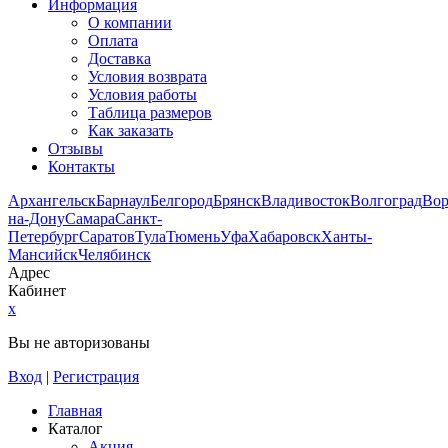
Информация
О компании
Оплата
Доставка
Условия возврата
Условия работы
Таблица размеров
Как заказать
Отзывы
Контакты
Архангельск
Барнаул
Белгород
Брянск
Владивосток
Волгоград
Во
на-Дону
Самара
Санкт-
Петербург
Саратов
Тула
Тюмень
Уфа
Хабаровск
Ханты-
Мансийск
Челябинск
Адрес
Кабинет
x
Вы не авторизованы
Вход
|
Регистрация
Главная
Каталог
Акция