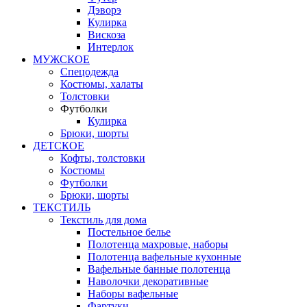
Дэворэ
Кулирка
Вискоза
Интерлок
МУЖСКОЕ
Спецодежда
Костюмы, халаты
Толстовки
Футболки
Кулирка
Брюки, шорты
ДЕТСКОЕ
Кофты, толстовки
Костюмы
Футболки
Брюки, шорты
ТЕКСТИЛЬ
Текстиль для дома
Постельное белье
Полотенца махровые, наборы
Полотенца вафельные кухонные
Вафельные банные полотенца
Наволочки декоративные
Наборы вафельные
Фартуки