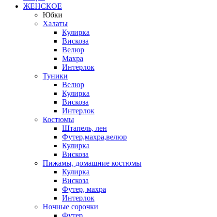
ЖЕНСКОЕ
Юбки
Халаты
Кулирка
Вискоза
Велюр
Махра
Интерлок
Туники
Велюр
Кулирка
Вискоза
Интерлок
Костюмы
Штапель, лен
Футер,махра,велюр
Кулирка
Вискоза
Пижамы, домашние костюмы
Кулирка
Вискоза
Футер, махра
Интерлок
Ночные сорочки
Футер