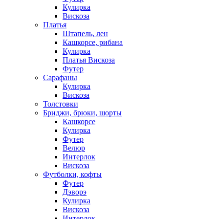
Кулирка
Вискоза
Платья
Штапель, лен
Кашкорсе, рибана
Кулирка
Платья Вискоза
Футер
Сарафаны
Кулирка
Вискоза
Толстовки
Бриджи, брюки, шорты
Кашкорсе
Кулирка
Футер
Велюр
Интерлок
Вискоза
Футболки, кофты
Футер
Дэворэ
Кулирка
Вискоза
Интерлок