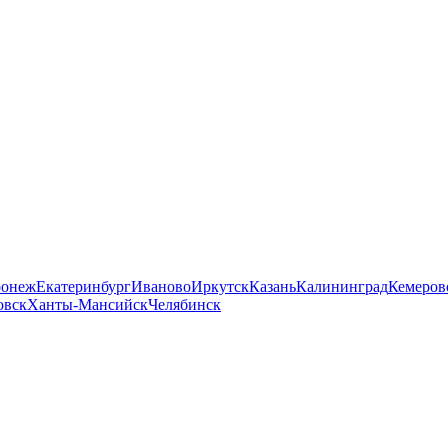
ронеж
Екатеринбург
Иваново
Иркутск
Казань
Калининград
Кемеров
овск
Ханты-Мансийск
Челябинск