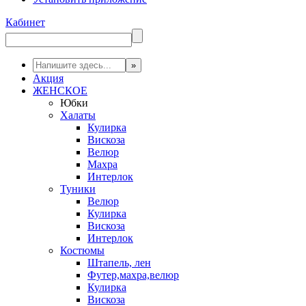
Кабинет
Акция
ЖЕНСКОЕ
Юбки
Халаты
Кулирка
Вискоза
Велюр
Махра
Интерлок
Туники
Велюр
Кулирка
Вискоза
Интерлок
Костюмы
Штапель, лен
Футер,махра,велюр
Кулирка
Вискоза