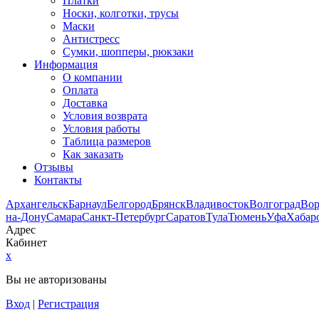
Платки
Носки, колготки, трусы
Маски
Антистресс
Сумки, шопперы, рюкзаки
Информация
О компании
Оплата
Доставка
Условия возврата
Условия работы
Таблица размеров
Как заказать
Отзывы
Контакты
Архангельск
Барнаул
Белгород
Брянск
Владивосток
Волгоград
Во
на-Дону
Самара
Санкт-Петербург
Саратов
Тула
Тюмень
Уфа
Хабар
Адрес
Кабинет
x
Вы не авторизованы
Вход
|
Регистрация