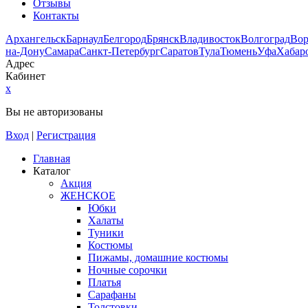
Отзывы
Контакты
Архангельск
Барнаул
Белгород
Брянск
Владивосток
Волгоград
Во
на-Дону
Самара
Санкт-Петербург
Саратов
Тула
Тюмень
Уфа
Хабар
Адрес
Кабинет
x
Вы не авторизованы
Вход
|
Регистрация
Главная
Каталог
Акция
ЖЕНСКОЕ
Юбки
Халаты
Туники
Костюмы
Пижамы, домашние костюмы
Ночные сорочки
Платья
Сарафаны
Толстовки