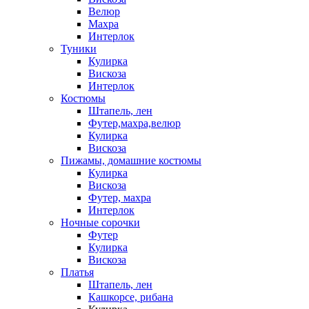
Велюр
Махра
Интерлок
Туники
Кулирка
Вискоза
Интерлок
Костюмы
Штапель, лен
Футер,махра,велюр
Кулирка
Вискоза
Пижамы, домашние костюмы
Кулирка
Вискоза
Футер, махра
Интерлок
Ночные сорочки
Футер
Кулирка
Вискоза
Платья
Штапель, лен
Кашкорсе, рибана