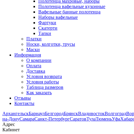
Полотенца махровые, наборы
Полотенца вафельные кухонные
Вафельные банные полотенца
Наборы вафельные
Фартуки
Скатерти
Тапки
Платки
Носки, колготки, трусы
Маски
Информация
О компании
Оплата
Доставка
Условия возврата
Условия работы
Таблица размеров
Как заказать
Отзывы
Контакты
Архангельск
Барнаул
Белгород
Брянск
Владивосток
Волгоград
Во
на-Дону
Самара
Санкт-Петербург
Саратов
Тула
Тюмень
Уфа
Хабар
Адрес
Кабинет