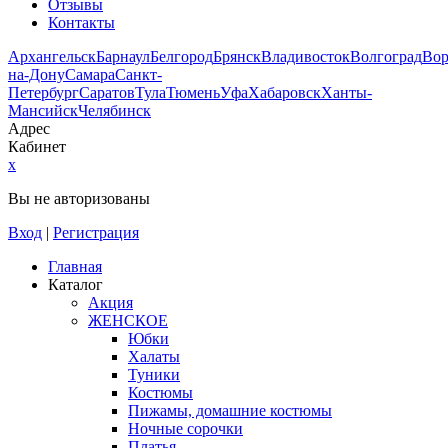
Отзывы
Контакты
Архангельск
Барнаул
Белгород
Брянск
Владивосток
Волгоград
Во
на-Дону
Самара
Санкт-
Петербург
Саратов
Тула
Тюмень
Уфа
Хабаровск
Ханты-
Мансийск
Челябинск
Адрес
Кабинет
x
Вы не авторизованы
Вход
|
Регистрация
Главная
Каталог
Акция
ЖЕНСКОЕ
Юбки
Халаты
Туники
Костюмы
Пижамы, домашние костюмы
Ночные сорочки
Платья