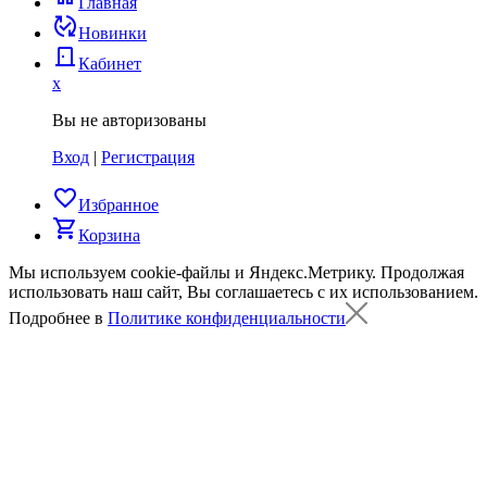
Главная
published_with_changes
Новинки
door_back
Кабинет
x
Вы не авторизованы
Вход
|
Регистрация
favorite_border
Избранное
shopping_cart
Корзина
Мы используем cookie-файлы и Яндекс.Метрику.
Продолжая
использовать наш сайт, Вы соглашаетесь с их использованием.
Подробнее в
Политике конфиденциальности