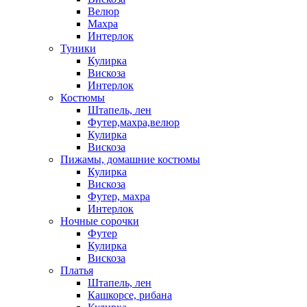
Велюр
Махра
Интерлок
Туники
Кулирка
Вискоза
Интерлок
Костюмы
Штапель, лен
Футер,махра,велюр
Кулирка
Вискоза
Пижамы, домашние костюмы
Кулирка
Вискоза
Футер, махра
Интерлок
Ночные сорочки
Футер
Кулирка
Вискоза
Платья
Штапель, лен
Кашкорсе, рибана