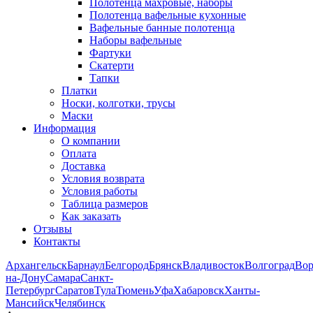
Полотенца махровые, наборы
Полотенца вафельные кухонные
Вафельные банные полотенца
Наборы вафельные
Фартуки
Скатерти
Тапки
Платки
Носки, колготки, трусы
Маски
Информация
О компании
Оплата
Доставка
Условия возврата
Условия работы
Таблица размеров
Как заказать
Отзывы
Контакты
Архангельск
Барнаул
Белгород
Брянск
Владивосток
Волгоград
Во
на-Дону
Самара
Санкт-
Петербург
Саратов
Тула
Тюмень
Уфа
Хабаровск
Ханты-
Мансийск
Челябинск