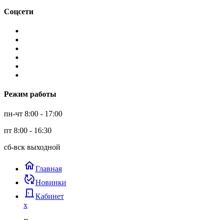
Соцсети
Режим работы
пн-чт 8:00 - 17:00
пт 8:00 - 16:30
сб-вск выходной
home
Главная
published_with_changes
Новинки
door_back
Кабинет
x