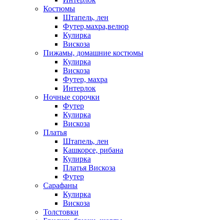
Костюмы
Штапель, лен
Футер,махра,велюр
Кулирка
Вискоза
Пижамы, домашние костюмы
Кулирка
Вискоза
Футер, махра
Интерлок
Ночные сорочки
Футер
Кулирка
Вискоза
Платья
Штапель, лен
Кашкорсе, рибана
Кулирка
Платья Вискоза
Футер
Сарафаны
Кулирка
Вискоза
Толстовки