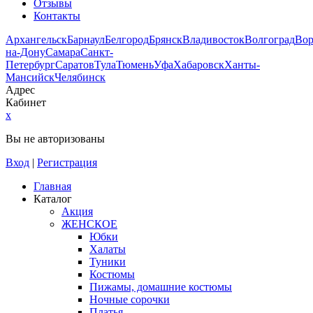
Отзывы
Контакты
Архангельск
Барнаул
Белгород
Брянск
Владивосток
Волгоград
Во
на-Дону
Самара
Санкт-
Петербург
Саратов
Тула
Тюмень
Уфа
Хабаровск
Ханты-
Мансийск
Челябинск
Адрес
Кабинет
x
Вы не авторизованы
Вход
|
Регистрация
Главная
Каталог
Акция
ЖЕНСКОЕ
Юбки
Халаты
Туники
Костюмы
Пижамы, домашние костюмы
Ночные сорочки
Платья