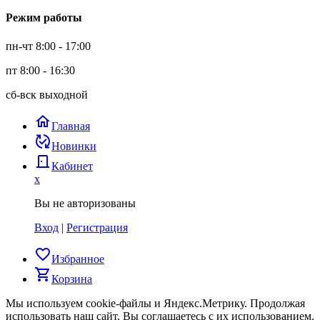
Режим работы
пн-чт 8:00 - 17:00
пт 8:00 - 16:30
сб-вск выходной
home
Главная
published_with_changes
Новинки
door_back
Кабинет
x
Вы не авторизованы
Вход
|
Регистрация
favorite_border
Избранное
shopping_cart
Корзина
Мы используем cookie-файлы и Яндекс.Метрику.
Продолжая
использовать наш сайт, Вы соглашаетесь с их использованием.