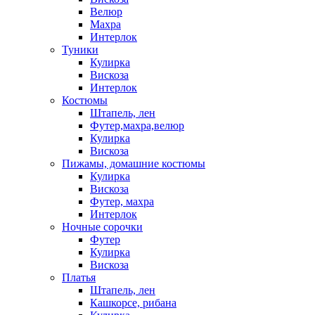
Велюр
Махра
Интерлок
Туники
Кулирка
Вискоза
Интерлок
Костюмы
Штапель, лен
Футер,махра,велюр
Кулирка
Вискоза
Пижамы, домашние костюмы
Кулирка
Вискоза
Футер, махра
Интерлок
Ночные сорочки
Футер
Кулирка
Вискоза
Платья
Штапель, лен
Кашкорсе, рибана