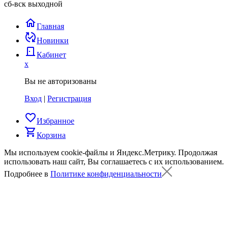
сб-вск выходной
home
Главная
published_with_changes
Новинки
door_back
Кабинет
x
Вы не авторизованы
Вход
|
Регистрация
favorite_border
Избранное
shopping_cart
Корзина
Мы используем cookie-файлы и Яндекс.Метрику.
Продолжая
использовать наш сайт, Вы соглашаетесь с их использованием.
Подробнее в
Политике конфиденциальности