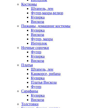
Костюмы
Штапель, лен
Футер,махра,велюр
Кулирка
Вискоза
Пижамы, домашние костюмы
Кулирка
Вискоза
Футер, махра
Интерлок
Ночные сорочки
Футер
Кулирка
Вискоза
Платья
Штапель, лен
Кашкорсе, рибана
Кулирка
Платья Вискоза
Футер
Сарафаны
Кулирка
Вискоза
Толстовки