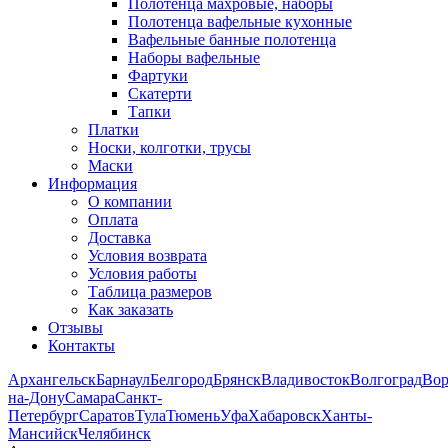
Полотенца махровые, наборы
Полотенца вафельные кухонные
Вафельные банные полотенца
Наборы вафельные
Фартуки
Скатерти
Тапки
Платки
Носки, колготки, трусы
Маски
Информация
О компании
Оплата
Доставка
Условия возврата
Условия работы
Таблица размеров
Как заказать
Отзывы
Контакты
Архангельск
Барнаул
Белгород
Брянск
Владивосток
Волгоград
Во
на-Дону
Самара
Санкт-
Петербург
Саратов
Тула
Тюмень
Уфа
Хабаровск
Ханты-
Мансийск
Челябинск