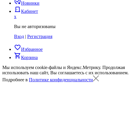
published_with_changes
Новинки
door_back
Кабинет
x
Вы не авторизованы
Вход
|
Регистрация
favorite_border
Избранное
shopping_cart
Корзина
Мы используем cookie-файлы и Яндекс.Метрику.
Продолжая
использовать наш сайт, Вы соглашаетесь с их использованием.
Подробнее в
Политике конфиденциальности