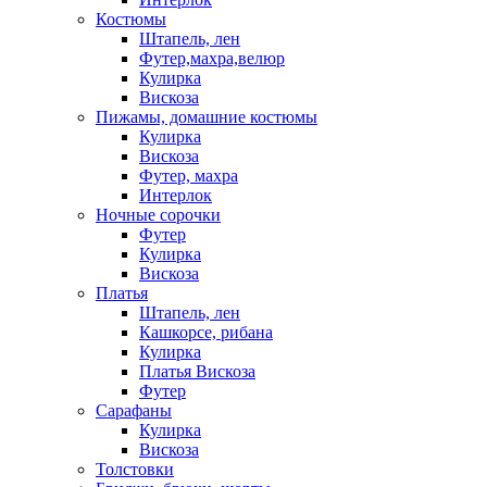
Костюмы
Штапель, лен
Футер,махра,велюр
Кулирка
Вискоза
Пижамы, домашние костюмы
Кулирка
Вискоза
Футер, махра
Интерлок
Ночные сорочки
Футер
Кулирка
Вискоза
Платья
Штапель, лен
Кашкорсе, рибана
Кулирка
Платья Вискоза
Футер
Сарафаны
Кулирка
Вискоза
Толстовки