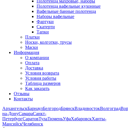
Полотенца махровые, наборы
Полотенца вафельные кухонные
Вафельные банные полотенца
Наборы вафельные
Фартуки
Скатерти
Тапки
Платки
Носки, колготки, трусы
Маски
Информация
О компании
Оплата
Доставка
Условия возврата
Условия работы
Таблица размеров
Как заказать
Отзывы
Контакты
Архангельск
Барнаул
Белгород
Брянск
Владивосток
Волгоград
Во
на-Дону
Самара
Санкт-
Петербург
Саратов
Тула
Тюмень
Уфа
Хабаровск
Ханты-
Мансийск
Челябинск