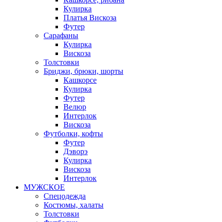
Кулирка
Платья Вискоза
Футер
Сарафаны
Кулирка
Вискоза
Толстовки
Бриджи, брюки, шорты
Кашкорсе
Кулирка
Футер
Велюр
Интерлок
Вискоза
Футболки, кофты
Футер
Дэворэ
Кулирка
Вискоза
Интерлок
МУЖСКОЕ
Спецодежда
Костюмы, халаты
Толстовки