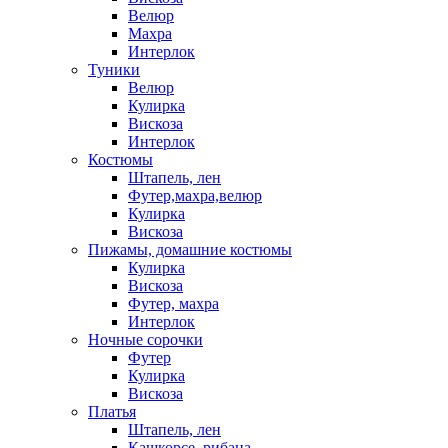
Велюр
Махра
Интерлок
Туники
Велюр
Кулирка
Вискоза
Интерлок
Костюмы
Штапель, лен
Футер,махра,велюр
Кулирка
Вискоза
Пижамы, домашние костюмы
Кулирка
Вискоза
Футер, махра
Интерлок
Ночные сорочки
Футер
Кулирка
Вискоза
Платья
Штапель, лен
Кашкорсе, рибана