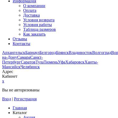
Информация
О компании
Оплата
Доставка
Условия возврата
Условия работы
Таблица размеров
Как заказать
Отзывы
Контакты
Архангельск
Барнаул
Белгород
Брянск
Владивосток
Волгоград
Во
на-Дону
Самара
Санкт-
Петербург
Саратов
Тула
Тюмень
Уфа
Хабаровск
Ханты-
Мансийск
Челябинск
Адрес
Кабинет
x
Вы не авторизованы
Вход
|
Регистрация
Главная
Каталог
Акция