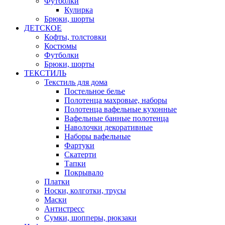
Футболки
Кулирка
Брюки, шорты
ДЕТСКОЕ
Кофты, толстовки
Костюмы
Футболки
Брюки, шорты
ТЕКСТИЛЬ
Текстиль для дома
Постельное белье
Полотенца махровые, наборы
Полотенца вафельные кухонные
Вафельные банные полотенца
Наволочки декоративные
Наборы вафельные
Фартуки
Скатерти
Тапки
Покрывало
Платки
Носки, колготки, трусы
Маски
Антистресс
Сумки, шопперы, рюкзаки