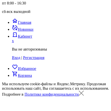
пт 8:00 - 16:30
сб-вск выходной
home
Главная
published_with_changes
Новинки
door_back
Кабинет
x
Вы не авторизованы
Вход
|
Регистрация
favorite_border
Избранное
shopping_cart
Корзина
Мы используем cookie-файлы и Яндекс.Метрику.
Продолжая
использовать наш сайт, Вы соглашаетесь с их использованием.
Подробнее в
Политике конфиденциальности