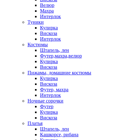
Велюр
Махра
Интерлок
Туники
Кулирка
Вискоза
Интерлок
Костюмы
Штапель, лен
Футер,махра,велюр
Кулирка
Вискоза
Пижамы, домашние костюмы
Кулирка
Вискоза
Футер, махра
Интерлок
Ночные сорочки
Футер
Кулирка
Вискоза
Платья
Штапель, лен
Кашкорсе, рибана