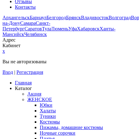
Отзывы
Контакты
Архангельск
Барнаул
Белгород
Брянск
Владивосток
Волгоград
Во
на-Дону
Самара
Санкт-
Петербург
Саратов
Тула
Тюмень
Уфа
Хабаровск
Ханты-
Мансийск
Челябинск
Адрес
Кабинет
x
Вы не авторизованы
Вход
|
Регистрация
Главная
Каталог
Акция
ЖЕНСКОЕ
Юбки
Халаты
Туники
Костюмы
Пижамы, домашние костюмы
Ночные сорочки
Платья