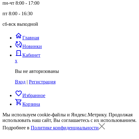
пн-чт 8:00 - 17:00
пт 8:00 - 16:30
сб-вск выходной
home
Главная
published_with_changes
Новинки
door_back
Кабинет
x
Вы не авторизованы
Вход
|
Регистрация
favorite_border
Избранное
shopping_cart
Корзина
Мы используем cookie-файлы и Яндекс.Метрику.
Продолжая
использовать наш сайт, Вы соглашаетесь с их использованием.
Подробнее в
Политике конфиденциальности