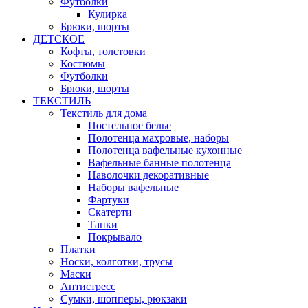
Футболки
Кулирка
Брюки, шорты
ДЕТСКОЕ
Кофты, толстовки
Костюмы
Футболки
Брюки, шорты
ТЕКСТИЛЬ
Текстиль для дома
Постельное белье
Полотенца махровые, наборы
Полотенца вафельные кухонные
Вафельные банные полотенца
Наволочки декоративные
Наборы вафельные
Фартуки
Скатерти
Тапки
Покрывало
Платки
Носки, колготки, трусы
Маски
Антистресс
Сумки, шопперы, рюкзаки