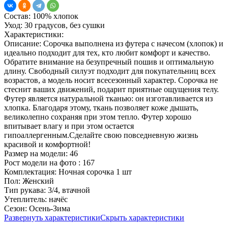
Состав:
100% хлопок
Уход:
30 градусов, без сушки
Характеристики:
Описание:
Сорочка выполнена из футера с начесом (хлопок) и
идеально подходит для тех, кто любит комфорт и качество.
Обратите внимание на безупречный пошив и оптимальную
длину. Свободный силуэт подходит для покупательниц всех
возрастов, а модель носит всесезонный характер. Сорочка не
стеснит ваших движений, подарит приятные ощущения телу.
Футер является натуральной тканью: он изготавливается из
хлопка. Благодаря этому, ткань позволяет коже дышать,
великолепно сохраняя при этом тепло. Футер хорошо
впитывает влагу и при этом остается
гипоаллергенным.Сделайте свою повседневную жизнь
красивой и комфортной!
Размер на модели:
46
Рост модели на фото :
167
Комплектация:
Ночная сорочка 1 шт
Пол:
Женский
Тип рукава:
3/4, втачной
Утеплитель:
начёс
Сезон:
Осень-Зима
Развернуть характеристики
Скрыть характеристики