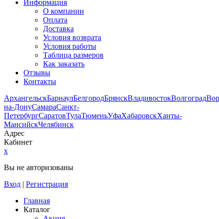
Информация
О компании
Оплата
Доставка
Условия возврата
Условия работы
Таблица размеров
Как заказать
Отзывы
Контакты
Архангельск
Барнаул
Белгород
Брянск
Владивосток
Волгоград
Во
на-Дону
Самара
Санкт-
Петербург
Саратов
Тула
Тюмень
Уфа
Хабаровск
Ханты-
Мансийск
Челябинск
Адрес
Кабинет
x
Вы не авторизованы
Вход
|
Регистрация
Главная
Каталог
Акция