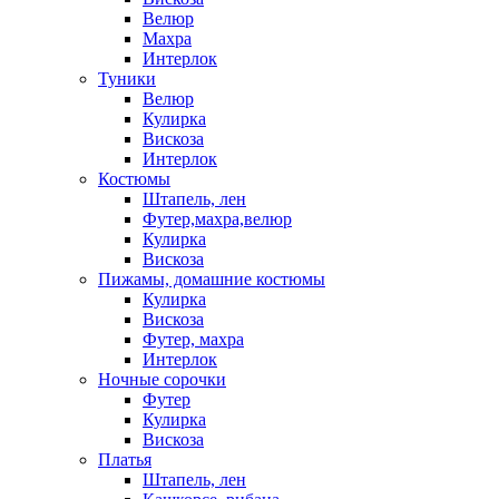
Велюр
Махра
Интерлок
Туники
Велюр
Кулирка
Вискоза
Интерлок
Костюмы
Штапель, лен
Футер,махра,велюр
Кулирка
Вискоза
Пижамы, домашние костюмы
Кулирка
Вискоза
Футер, махра
Интерлок
Ночные сорочки
Футер
Кулирка
Вискоза
Платья
Штапель, лен