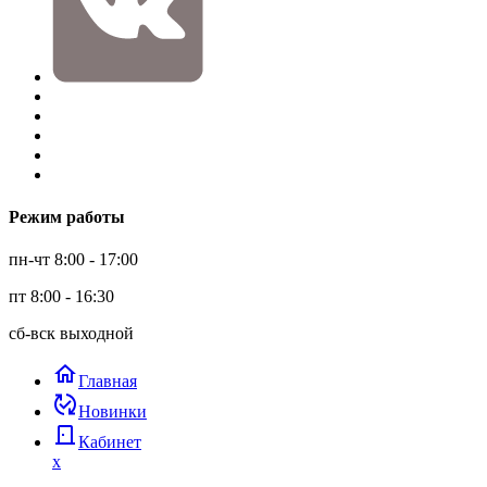
Режим работы
пн-чт 8:00 - 17:00
пт 8:00 - 16:30
сб-вск выходной
home
Главная
published_with_changes
Новинки
door_back
Кабинет
x