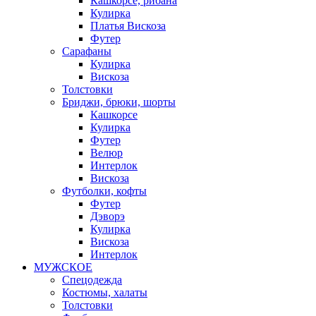
Кашкорсе, рибана
Кулирка
Платья Вискоза
Футер
Сарафаны
Кулирка
Вискоза
Толстовки
Бриджи, брюки, шорты
Кашкорсе
Кулирка
Футер
Велюр
Интерлок
Вискоза
Футболки, кофты
Футер
Дэворэ
Кулирка
Вискоза
Интерлок
МУЖСКОЕ
Спецодежда
Костюмы, халаты
Толстовки