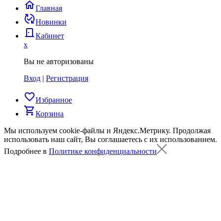
home
Главная
published_with_changes
Новинки
door_back
Кабинет
x
Вы не авторизованы
Вход
|
Регистрация
favorite_border
Избранное
shopping_cart
Корзина
Мы используем cookie-файлы и Яндекс.Метрику.
Продолжая
использовать наш сайт, Вы соглашаетесь с их использованием.
Подробнее в
Политике конфиденциальности