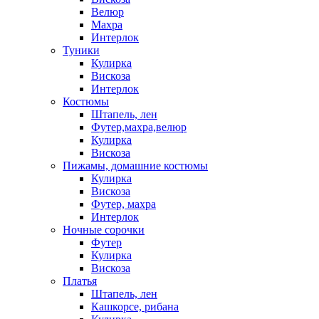
Велюр
Махра
Интерлок
Туники
Кулирка
Вискоза
Интерлок
Костюмы
Штапель, лен
Футер,махра,велюр
Кулирка
Вискоза
Пижамы, домашние костюмы
Кулирка
Вискоза
Футер, махра
Интерлок
Ночные сорочки
Футер
Кулирка
Вискоза
Платья
Штапель, лен
Кашкорсе, рибана