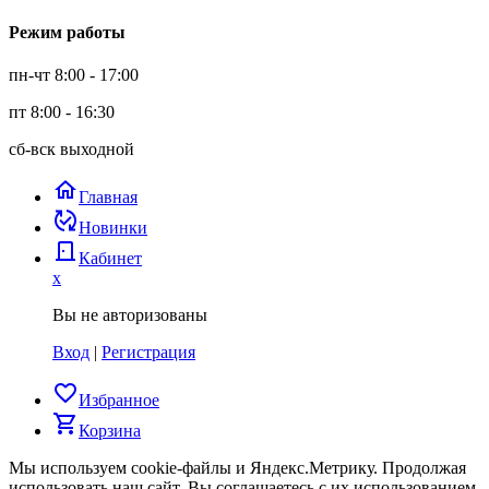
Режим работы
пн-чт 8:00 - 17:00
пт 8:00 - 16:30
сб-вск выходной
home
Главная
published_with_changes
Новинки
door_back
Кабинет
x
Вы не авторизованы
Вход
|
Регистрация
favorite_border
Избранное
shopping_cart
Корзина
Мы используем cookie-файлы и Яндекс.Метрику.
Продолжая
использовать наш сайт, Вы соглашаетесь с их использованием.