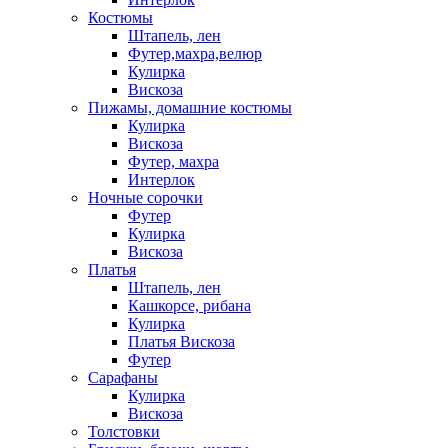
Костюмы
Штапель, лен
Футер,махра,велюр
Кулирка
Вискоза
Пижамы, домашние костюмы
Кулирка
Вискоза
Футер, махра
Интерлок
Ночные сорочки
Футер
Кулирка
Вискоза
Платья
Штапель, лен
Кашкорсе, рибана
Кулирка
Платья Вискоза
Футер
Сарафаны
Кулирка
Вискоза
Толстовки