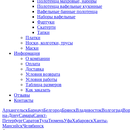
Полотенца махровые, наборы
Полотенца вафельные кухонные
Вафельные банные полотенца
Наборы вафельные
Фартуки
Скатерти
Тапки
Платки
Носки, колготки, трусы
Маски
Информация
О компании
Оплата
Доставка
Условия возврата
Условия работы
Таблица размеров
Как заказать
Отзывы
Контакты
Архангельск
Барнаул
Белгород
Брянск
Владивосток
Волгоград
Во
на-Дону
Самара
Санкт-
Петербург
Саратов
Тула
Тюмень
Уфа
Хабаровск
Ханты-
Мансийск
Челябинск