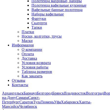
Полотенца махровые, наборы
Полотенца вафельные кухонные
Вафельные банные полотенца
Наборы вафельные
Фартуки
Скатерти
Тапки
Платки
Носки, колготки, трусы
Маски
Информация
О компании
Оплата
Доставка
Условия возврата
Условия работы
Таблица размеров
Как заказать
Отзывы
Контакты
Архангельск
Барнаул
Белгород
Брянск
Владивосток
Волгоград
Во
на-Дону
Самара
Санкт-
Петербург
Саратов
Тула
Тюмень
Уфа
Хабаровск
Ханты-
Мансийск
Челябинск