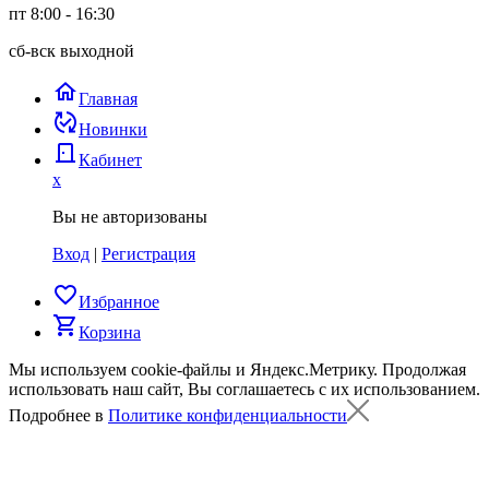
пт 8:00 - 16:30
сб-вск выходной
home
Главная
published_with_changes
Новинки
door_back
Кабинет
x
Вы не авторизованы
Вход
|
Регистрация
favorite_border
Избранное
shopping_cart
Корзина
Мы используем cookie-файлы и Яндекс.Метрику.
Продолжая
использовать наш сайт, Вы соглашаетесь с их использованием.
Подробнее в
Политике конфиденциальности