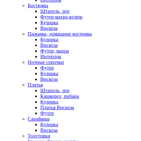
Костюмы
Штапель, лен
Футер,махра,велюр
Кулирка
Вискоза
Пижамы, домашние костюмы
Кулирка
Вискоза
Футер, махра
Интерлок
Ночные сорочки
Футер
Кулирка
Вискоза
Платья
Штапель, лен
Кашкорсе, рибана
Кулирка
Платья Вискоза
Футер
Сарафаны
Кулирка
Вискоза
Толстовки