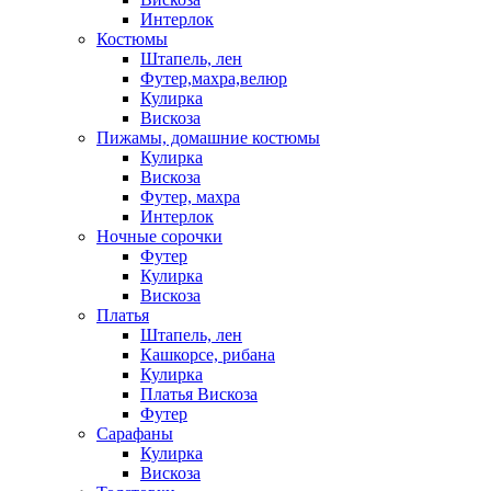
Интерлок
Костюмы
Штапель, лен
Футер,махра,велюр
Кулирка
Вискоза
Пижамы, домашние костюмы
Кулирка
Вискоза
Футер, махра
Интерлок
Ночные сорочки
Футер
Кулирка
Вискоза
Платья
Штапель, лен
Кашкорсе, рибана
Кулирка
Платья Вискоза
Футер
Сарафаны
Кулирка
Вискоза