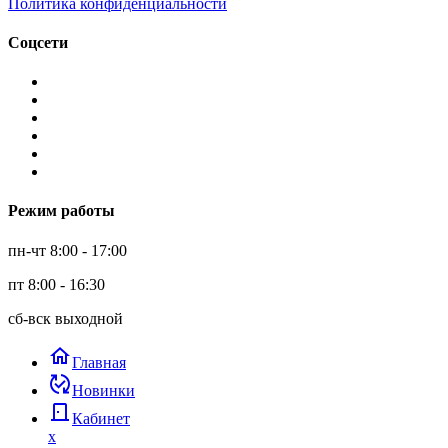
Политика конфиденциальности
Соцсети
Режим работы
пн-чт 8:00 - 17:00
пт 8:00 - 16:30
сб-вск выходной
home
Главная
published_with_changes
Новинки
door_back
Кабинет
x