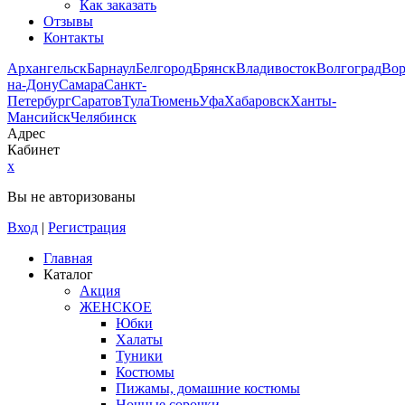
Как заказать
Отзывы
Контакты
Архангельск
Барнаул
Белгород
Брянск
Владивосток
Волгоград
Во
на-Дону
Самара
Санкт-
Петербург
Саратов
Тула
Тюмень
Уфа
Хабаровск
Ханты-
Мансийск
Челябинск
Адрес
Кабинет
x
Вы не авторизованы
Вход
|
Регистрация
Главная
Каталог
Акция
ЖЕНСКОЕ
Юбки
Халаты
Туники
Костюмы
Пижамы, домашние костюмы
Ночные сорочки