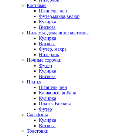
Костюмы
Штапель, лен
Футер,махра,велюр
Кулирка
Вискоза
Пижамы, домашние костюмы
Кулирка
Вискоза
Футер, махра
Интерлок
Ночные сорочки
Футер
Кулирка
Вискоза
Платья
Штапель, лен
Кашкорсе, рибана
Кулирка
Платья Вискоза
Футер
Сарафаны
Кулирка
Вискоза
Толстовки