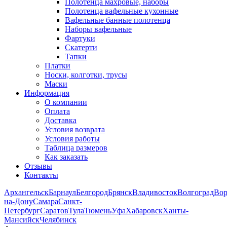
Полотенца махровые, наборы
Полотенца вафельные кухонные
Вафельные банные полотенца
Наборы вафельные
Фартуки
Скатерти
Тапки
Платки
Носки, колготки, трусы
Маски
Информация
О компании
Оплата
Доставка
Условия возврата
Условия работы
Таблица размеров
Как заказать
Отзывы
Контакты
Архангельск
Барнаул
Белгород
Брянск
Владивосток
Волгоград
Во
на-Дону
Самара
Санкт-
Петербург
Саратов
Тула
Тюмень
Уфа
Хабаровск
Ханты-
Мансийск
Челябинск