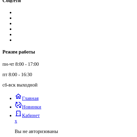
Соцсети
Режим работы
пн-чт 8:00 - 17:00
пт 8:00 - 16:30
сб-вск выходной
home
Главная
published_with_changes
Новинки
door_back
Кабинет
x
Вы не авторизованы