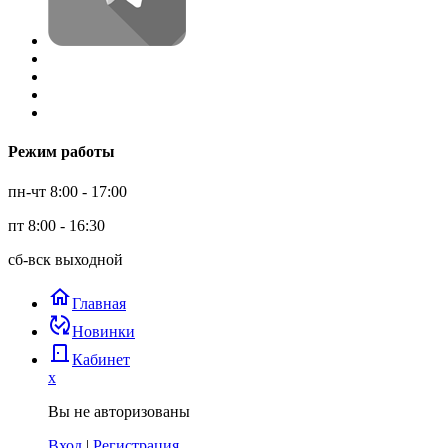
Режим работы
пн-чт 8:00 - 17:00
пт 8:00 - 16:30
сб-вск выходной
home
Главная
published_with_changes
Новинки
door_back
Кабинет
x
Вы не авторизованы
Вход
|
Регистрация