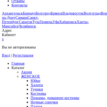
Отзывы
Контакты
Архангельск
Барнаул
Белгород
Брянск
Владивосток
Волгоград
Во
на-Дону
Самара
Санкт-
Петербург
Саратов
Тула
Тюмень
Уфа
Хабаровск
Ханты-
Мансийск
Челябинск
Адрес
Кабинет
x
Вы не авторизованы
Вход
|
Регистрация
Главная
Каталог
Акция
ЖЕНСКОЕ
Юбки
Халаты
Туники
Костюмы
Пижамы, домашние костюмы
Ночные сорочки
Платья