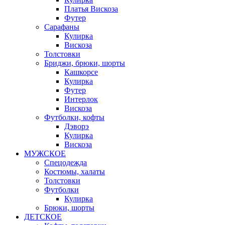
Платья Вискоза
Футер
Сарафаны
Кулирка
Вискоза
Толстовки
Бриджи, брюки, шорты
Кашкорсе
Кулирка
Футер
Интерлок
Вискоза
Футболки, кофты
Дэворэ
Кулирка
Вискоза
МУЖСКОЕ
Спецодежда
Костюмы, халаты
Толстовки
Футболки
Кулирка
Брюки, шорты
ДЕТСКОЕ