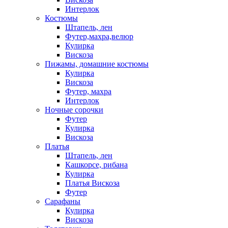
Интерлок
Костюмы
Штапель, лен
Футер,махра,велюр
Кулирка
Вискоза
Пижамы, домашние костюмы
Кулирка
Вискоза
Футер, махра
Интерлок
Ночные сорочки
Футер
Кулирка
Вискоза
Платья
Штапель, лен
Кашкорсе, рибана
Кулирка
Платья Вискоза
Футер
Сарафаны
Кулирка
Вискоза