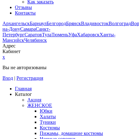
Как заказать
Отзывы
Контакты
Архангельск
Барнаул
Белгород
Брянск
Владивосток
Волгоград
Во
на-Дону
Самара
Санкт-
Петербург
Саратов
Тула
Тюмень
Уфа
Хабаровск
Ханты-
Мансийск
Челябинск
Адрес
Кабинет
x
Вы не авторизованы
Вход
|
Регистрация
Главная
Каталог
Акция
ЖЕНСКОЕ
Юбки
Халаты
Туники
Костюмы
Пижамы, домашние костюмы
Ночные сорочки