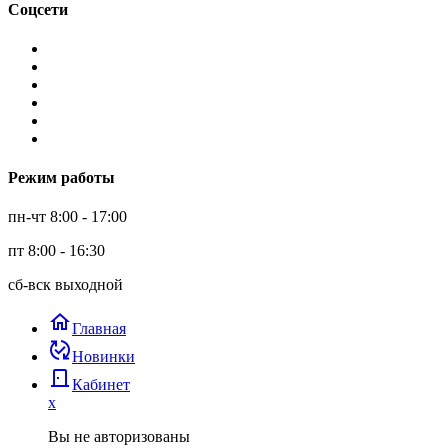
Соцсети
Режим работы
пн-чт 8:00 - 17:00
пт 8:00 - 16:30
сб-вск выходной
home
Главная
published_with_changes
Новинки
door_back
Кабинет
x
Вы не авторизованы