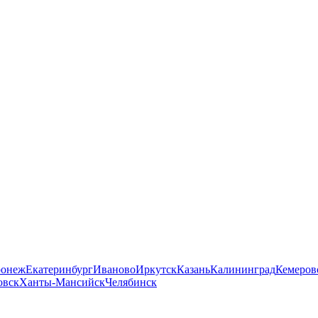
ронеж
Екатеринбург
Иваново
Иркутск
Казань
Калининград
Кемеров
овск
Ханты-Мансийск
Челябинск