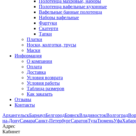
Полотенца махровые, наборы
Полотенца вафельные кухонные
Вафельные банные полотенца
Наборы вафельные
Фартуки
Скатерти
Тапки
Платки
Носки, колготки, трусы
Маски
Информация
О компании
Оплата
Доставка
Условия возврата
Условия работы
Таблица размеров
Как заказать
Отзывы
Контакты
Архангельск
Барнаул
Белгород
Брянск
Владивосток
Волгоград
Во
на-Дону
Самара
Санкт-Петербург
Саратов
Тула
Тюмень
Уфа
Хабар
Адрес
Кабинет