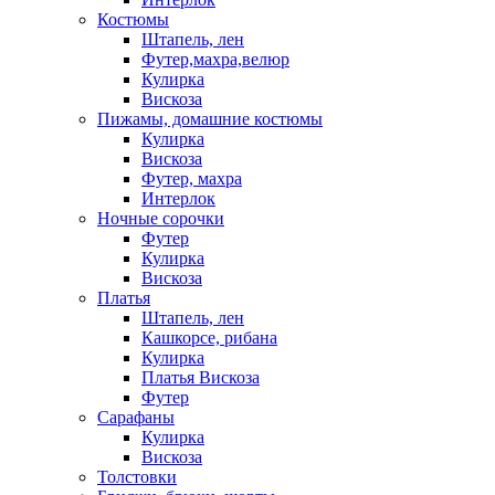
Костюмы
Штапель, лен
Футер,махра,велюр
Кулирка
Вискоза
Пижамы, домашние костюмы
Кулирка
Вискоза
Футер, махра
Интерлок
Ночные сорочки
Футер
Кулирка
Вискоза
Платья
Штапель, лен
Кашкорсе, рибана
Кулирка
Платья Вискоза
Футер
Сарафаны
Кулирка
Вискоза
Толстовки