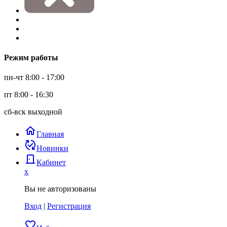
Режим работы
пн-чт 8:00 - 17:00
пт 8:00 - 16:30
сб-вск выходной
home
Главная
published_with_changes
Новинки
door_back
Кабинет
x
Вы не авторизованы
Вход
|
Регистрация
favorite_border