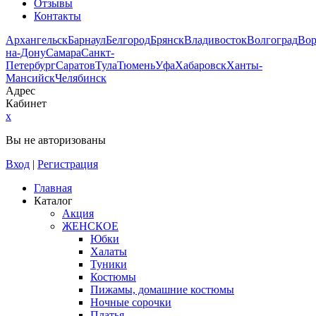
Отзывы
Контакты
Архангельск
Барнаул
Белгород
Брянск
Владивосток
Волгоград
Во
на-Дону
Самара
Санкт-
Петербург
Саратов
Тула
Тюмень
Уфа
Хабаровск
Ханты-
Мансийск
Челябинск
Адрес
Кабинет
x
Вы не авторизованы
Вход
|
Регистрация
Главная
Каталог
Акция
ЖЕНСКОЕ
Юбки
Халаты
Туники
Костюмы
Пижамы, домашние костюмы
Ночные сорочки
Платья