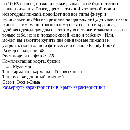
из 100% хлопка, позволит коже дышать и не будет стеснять
ваши движения. Благодаря эластичной хлопковой ткани
новогодняя пижама подойдет под все типы фигур и
телосложений. Мягкая резинка на брюках не будет сдавливать
живот . Пижама не только одежда для сна, но и красивая,
удобная одежда для дома. Поэтому вы сможете заказать его не
только себе, но и в подарок своей жене и ребенку . Или,
может, вы захотите купить две одинаковые пижамы и
устроить новогоднюю фотосессию в стиле Family Look?
Размер на модели:
48
Рост модели на фото :
185
Комплектация:
кофта, брюки
Пол:
Мужской
Тип карманов:
карманы в боковых швах
Тип рукава:
длинный, втачной
Сезон:
Осень-Зима
Развернуть характеристики
Скрыть характеристики