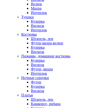
Велюр
Махра
Интерлок
Туники
Кулирка
Вискоза
Интерлок
Костюмы
Штапель, лен
Футер,махра,велюр
Кулирка
Вискоза
Пижамы, домашние костюмы
Кулирка
Вискоза
Футер, махра
Интерлок
Ночные сорочки
Футер
Кулирка
Вискоза
Платья
Штапель, лен
Кашкорсе, рибана