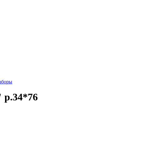
аборы
 р.34*76