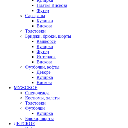
Кулирка
Платья Вискоза
Футер
Сарафаны
Кулирка
Вискоза
Толстовки
Бриджи, брюки, шорты
Кашкорсе
Кулирка
Футер
Интерлок
Вискоза
Футболки, кофты
Дэворэ
Кулирка
Вискоза
МУЖСКОЕ
Спецодежда
Костюмы, халаты
Толстовки
Футболки
Кулирка
Брюки, шорты
ДЕТСКОЕ