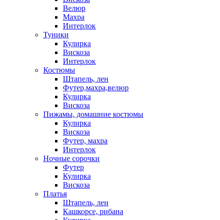
Велюр
Махра
Интерлок
Туники
Кулирка
Вискоза
Интерлок
Костюмы
Штапель, лен
Футер,махра,велюр
Кулирка
Вискоза
Пижамы, домашние костюмы
Кулирка
Вискоза
Футер, махра
Интерлок
Ночные сорочки
Футер
Кулирка
Вискоза
Платья
Штапель, лен
Кашкорсе, рибана