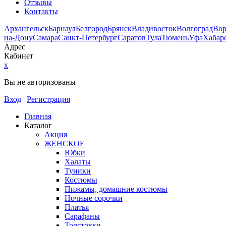
Отзывы
Контакты
Архангельск
Барнаул
Белгород
Брянск
Владивосток
Волгоград
Во
на-Дону
Самара
Санкт-Петербург
Саратов
Тула
Тюмень
Уфа
Хабар
Адрес
Кабинет
x
Вы не авторизованы
Вход
|
Регистрация
Главная
Каталог
Акция
ЖЕНСКОЕ
Юбки
Халаты
Туники
Костюмы
Пижамы, домашние костюмы
Ночные сорочки
Платья
Сарафаны
Толстовки