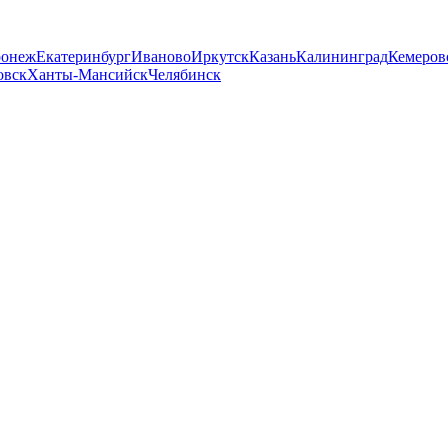
ронеж
Екатеринбург
Иваново
Иркутск
Казань
Калининград
Кемеров
овск
Ханты-Мансийск
Челябинск