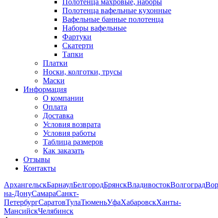
Полотенца махровые, наборы
Полотенца вафельные кухонные
Вафельные банные полотенца
Наборы вафельные
Фартуки
Скатерти
Тапки
Платки
Носки, колготки, трусы
Маски
Информация
О компании
Оплата
Доставка
Условия возврата
Условия работы
Таблица размеров
Как заказать
Отзывы
Контакты
Архангельск
Барнаул
Белгород
Брянск
Владивосток
Волгоград
Во
на-Дону
Самара
Санкт-
Петербург
Саратов
Тула
Тюмень
Уфа
Хабаровск
Ханты-
Мансийск
Челябинск