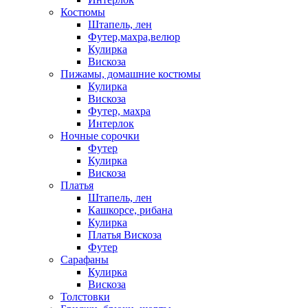
Костюмы
Штапель, лен
Футер,махра,велюр
Кулирка
Вискоза
Пижамы, домашние костюмы
Кулирка
Вискоза
Футер, махра
Интерлок
Ночные сорочки
Футер
Кулирка
Вискоза
Платья
Штапель, лен
Кашкорсе, рибана
Кулирка
Платья Вискоза
Футер
Сарафаны
Кулирка
Вискоза
Толстовки