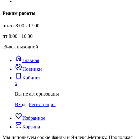
Режим работы
пн-чт 8:00 - 17:00
пт 8:00 - 16:30
сб-вск выходной
home
Главная
published_with_changes
Новинки
door_back
Кабинет
x
Вы не авторизованы
Вход
|
Регистрация
favorite_border
Избранное
shopping_cart
Корзина
Мы используем cookie-файлы и Яндекс.Метрику.
Продолжая