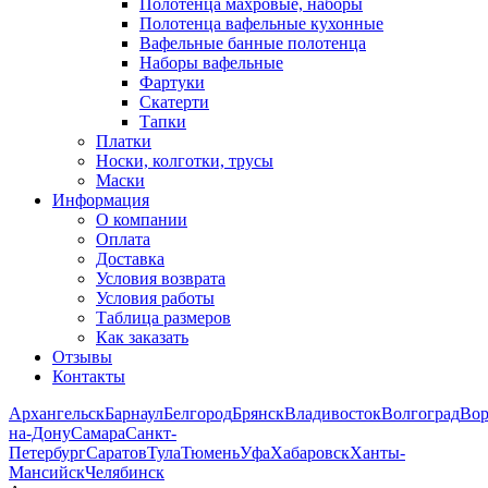
Полотенца махровые, наборы
Полотенца вафельные кухонные
Вафельные банные полотенца
Наборы вафельные
Фартуки
Скатерти
Тапки
Платки
Носки, колготки, трусы
Маски
Информация
О компании
Оплата
Доставка
Условия возврата
Условия работы
Таблица размеров
Как заказать
Отзывы
Контакты
Архангельск
Барнаул
Белгород
Брянск
Владивосток
Волгоград
Во
на-Дону
Самара
Санкт-
Петербург
Саратов
Тула
Тюмень
Уфа
Хабаровск
Ханты-
Мансийск
Челябинск