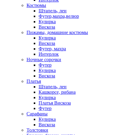
Костюмы
Штапель, лен
Футер,махра,велюр
Кулирка
Вискоза
Пижамы, домашние костюмы
Кулирка
Вискоза
Футер, махра
Интерлок
Ночные сорочки
Футер
Кулирка
Вискоза
Платья
Штапель, лен
Кашкорсе, рибана
Кулирка
Платья Вискоза
Футер
Сарафаны
Кулирка
Вискоза
Толстовки