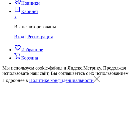
published_with_changes
Новинки
door_back
Кабинет
x
Вы не авторизованы
Вход
|
Регистрация
favorite_border
Избранное
shopping_cart
Корзина
Мы используем cookie-файлы и Яндекс.Метрику.
Продолжая
использовать наш сайт, Вы соглашаетесь с их использованием.
Подробнее в
Политике конфиденциальности