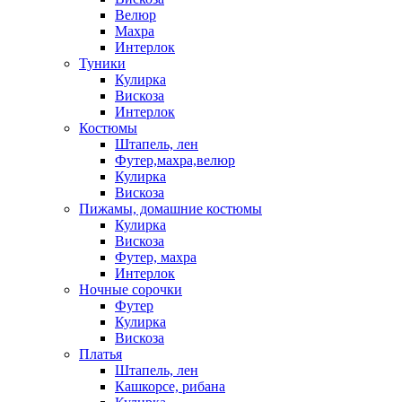
Велюр
Махра
Интерлок
Туники
Кулирка
Вискоза
Интерлок
Костюмы
Штапель, лен
Футер,махра,велюр
Кулирка
Вискоза
Пижамы, домашние костюмы
Кулирка
Вискоза
Футер, махра
Интерлок
Ночные сорочки
Футер
Кулирка
Вискоза
Платья
Штапель, лен
Кашкорсе, рибана