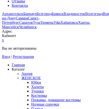
Отзывы
Контакты
Архангельск
Барнаул
Белгород
Брянск
Владивосток
Волгоград
Во
на-Дону
Самара
Санкт-
Петербург
Саратов
Тула
Тюмень
Уфа
Хабаровск
Ханты-
Мансийск
Челябинск
Адрес
Кабинет
x
Вы не авторизованы
Вход
|
Регистрация
Главная
Каталог
Акция
ЖЕНСКОЕ
Юбки
Халаты
Туники
Костюмы
Пижамы, домашние костюмы
Ночные сорочки
Платья