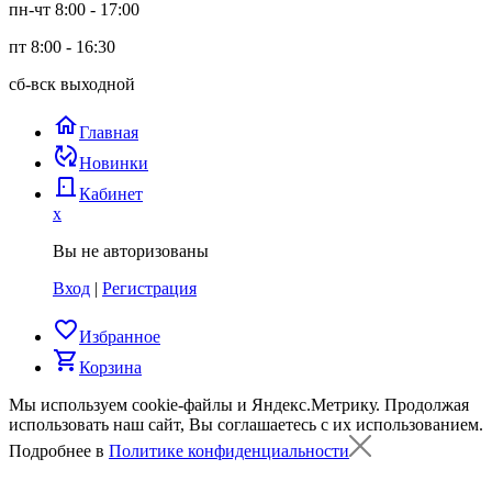
пн-чт 8:00 - 17:00
пт 8:00 - 16:30
сб-вск выходной
home
Главная
published_with_changes
Новинки
door_back
Кабинет
x
Вы не авторизованы
Вход
|
Регистрация
favorite_border
Избранное
shopping_cart
Корзина
Мы используем cookie-файлы и Яндекс.Метрику.
Продолжая
использовать наш сайт, Вы соглашаетесь с их использованием.
Подробнее в
Политике конфиденциальности