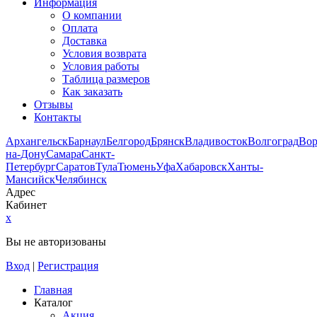
Информация
О компании
Оплата
Доставка
Условия возврата
Условия работы
Таблица размеров
Как заказать
Отзывы
Контакты
Архангельск
Барнаул
Белгород
Брянск
Владивосток
Волгоград
Во
на-Дону
Самара
Санкт-
Петербург
Саратов
Тула
Тюмень
Уфа
Хабаровск
Ханты-
Мансийск
Челябинск
Адрес
Кабинет
x
Вы не авторизованы
Вход
|
Регистрация
Главная
Каталог
Акция