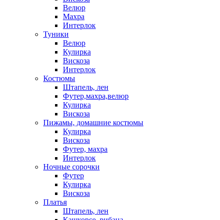
Велюр
Махра
Интерлок
Туники
Велюр
Кулирка
Вискоза
Интерлок
Костюмы
Штапель, лен
Футер,махра,велюр
Кулирка
Вискоза
Пижамы, домашние костюмы
Кулирка
Вискоза
Футер, махра
Интерлок
Ночные сорочки
Футер
Кулирка
Вискоза
Платья
Штапель, лен
Кашкорсе, рибана