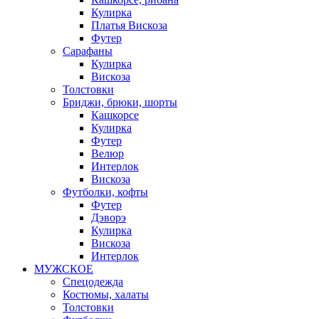
Кулирка
Платья Вискоза
Футер
Сарафаны
Кулирка
Вискоза
Толстовки
Бриджи, брюки, шорты
Кашкорсе
Кулирка
Футер
Велюр
Интерлок
Вискоза
Футболки, кофты
Футер
Дэворэ
Кулирка
Вискоза
Интерлок
МУЖСКОЕ
Спецодежда
Костюмы, халаты
Толстовки