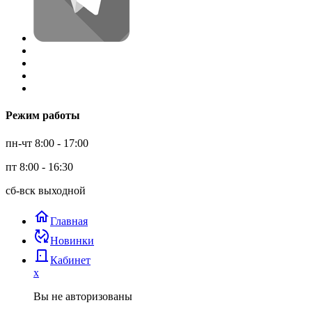
Режим работы
пн-чт 8:00 - 17:00
пт 8:00 - 16:30
сб-вск выходной
home
Главная
published_with_changes
Новинки
door_back
Кабинет
x
Вы не авторизованы