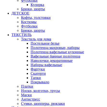
Футболки
Кулирка
Брюки, шорты
ДЕТСКОЕ
Кофты, толстовки
Костюмы
Футболки
Брюки, шорты
ТЕКСТИЛЬ
Текстиль для дома
Постельное белье
Полотенца махровые, наборы
Полотенца вафельные кухонные
Вафельные банные полотенца
Наволочки декоративные
Наборы вафельные
Фартуки
Скатерти
Тапки
Покрывало
Платки
Носки, колготки, трусы
Маски
Антистресс
Сумки, шопперы, рюкзаки