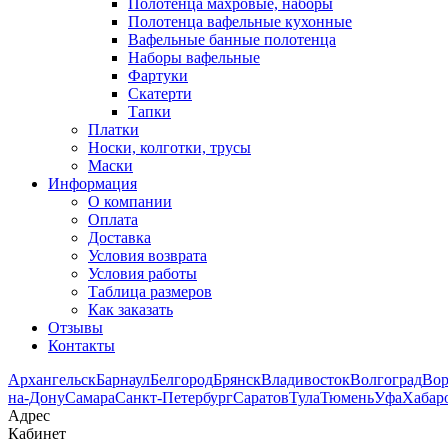
Полотенца махровые, наборы
Полотенца вафельные кухонные
Вафельные банные полотенца
Наборы вафельные
Фартуки
Скатерти
Тапки
Платки
Носки, колготки, трусы
Маски
Информация
О компании
Оплата
Доставка
Условия возврата
Условия работы
Таблица размеров
Как заказать
Отзывы
Контакты
Архангельск
Барнаул
Белгород
Брянск
Владивосток
Волгоград
Во
на-Дону
Самара
Санкт-Петербург
Саратов
Тула
Тюмень
Уфа
Хабар
Адрес
Кабинет