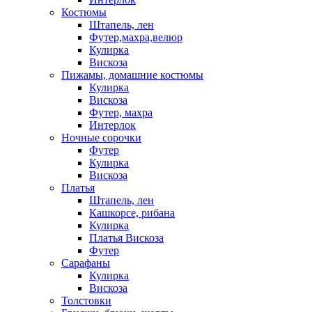
Костюмы
Штапель, лен
Футер,махра,велюр
Кулирка
Вискоза
Пижамы, домашние костюмы
Кулирка
Вискоза
Футер, махра
Интерлок
Ночные сорочки
Футер
Кулирка
Вискоза
Платья
Штапель, лен
Кашкорсе, рибана
Кулирка
Платья Вискоза
Футер
Сарафаны
Кулирка
Вискоза
Толстовки