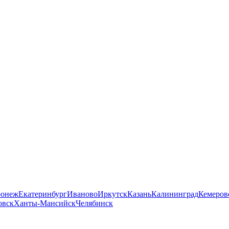
ронеж
Екатеринбург
Иваново
Иркутск
Казань
Калининград
Кемеров
овск
Ханты-Мансийск
Челябинск