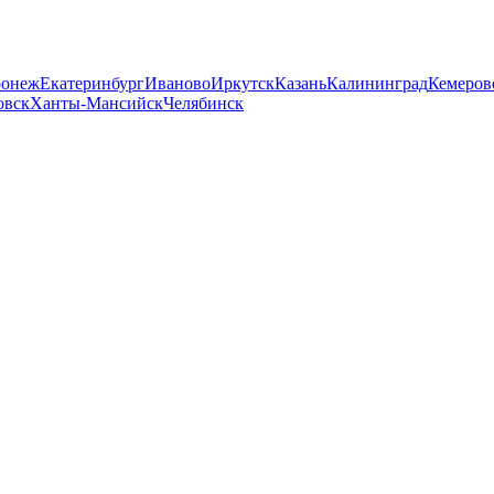
ронеж
Екатеринбург
Иваново
Иркутск
Казань
Калининград
Кемеров
овск
Ханты-Мансийск
Челябинск