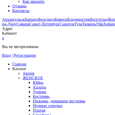
Как заказать
Отзывы
Контакты
Архангельск
Барнаул
Белгород
Брянск
Владивосток
Волгоград
Во
на-Дону
Самара
Санкт-Петербург
Саратов
Тула
Тюмень
Уфа
Хабар
Адрес
Кабинет
x
Вы не авторизованы
Вход
|
Регистрация
Главная
Каталог
Акция
ЖЕНСКОЕ
Юбки
Халаты
Туники
Костюмы
Пижамы, домашние костюмы
Ночные сорочки
Платья
Сарафаны