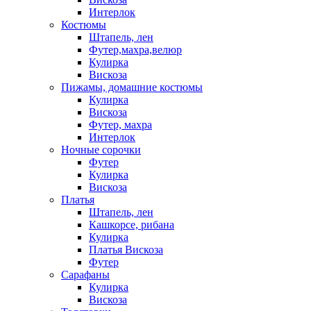
Интерлок
Костюмы
Штапель, лен
Футер,махра,велюр
Кулирка
Вискоза
Пижамы, домашние костюмы
Кулирка
Вискоза
Футер, махра
Интерлок
Ночные сорочки
Футер
Кулирка
Вискоза
Платья
Штапель, лен
Кашкорсе, рибана
Кулирка
Платья Вискоза
Футер
Сарафаны
Кулирка
Вискоза