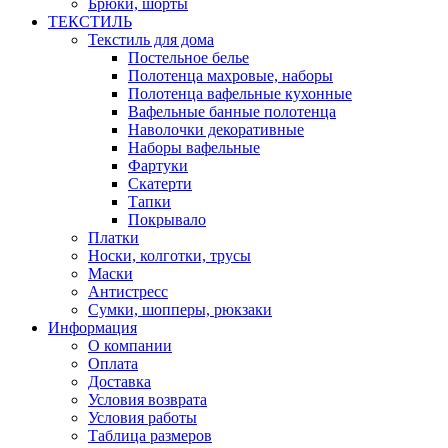
Брюки, шорты
ТЕКСТИЛЬ
Текстиль для дома
Постельное белье
Полотенца махровые, наборы
Полотенца вафельные кухонные
Вафельные банные полотенца
Наволочки декоративные
Наборы вафельные
Фартуки
Скатерти
Тапки
Покрывало
Платки
Носки, колготки, трусы
Маски
Антистресс
Сумки, шопперы, рюкзаки
Информация
О компании
Оплата
Доставка
Условия возврата
Условия работы
Таблица размеров