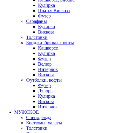
Кулирка
Платья Вискоза
Футер
Сарафаны
Кулирка
Вискоза
Толстовки
Бриджи, брюки, шорты
Кашкорсе
Кулирка
Футер
Велюр
Интерлок
Вискоза
Футболки, кофты
Футер
Дэворэ
Кулирка
Вискоза
Интерлок
МУЖСКОЕ
Спецодежда
Костюмы, халаты
Толстовки