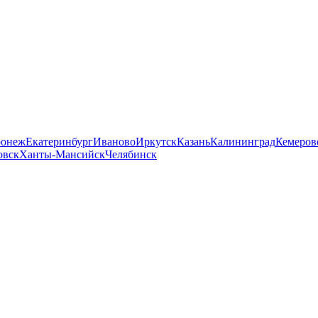
ронеж
Екатеринбург
Иваново
Иркутск
Казань
Калининград
Кемеров
овск
Ханты-Мансийск
Челябинск