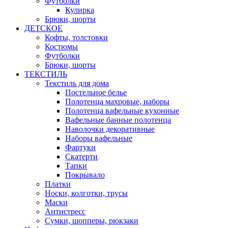
Футболки
Кулирка
Брюки, шорты
ДЕТСКОЕ
Кофты, толстовки
Костюмы
Футболки
Брюки, шорты
ТЕКСТИЛЬ
Текстиль для дома
Постельное белье
Полотенца махровые, наборы
Полотенца вафельные кухонные
Вафельные банные полотенца
Наволочки декоративные
Наборы вафельные
Фартуки
Скатерти
Тапки
Покрывало
Платки
Носки, колготки, трусы
Маски
Антистресс
Сумки, шопперы, рюкзаки