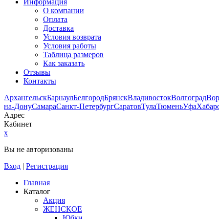
Информация
О компании
Оплата
Доставка
Условия возврата
Условия работы
Таблица размеров
Как заказать
Отзывы
Контакты
Архангельск
Барнаул
Белгород
Брянск
Владивосток
Волгоград
Во
на-Дону
Самара
Санкт-Петербург
Саратов
Тула
Тюмень
Уфа
Хабар
Адрес
Кабинет
x
Вы не авторизованы
Вход
|
Регистрация
Главная
Каталог
Акция
ЖЕНСКОЕ
Юбки