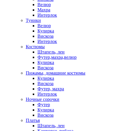
Велюр
Махра
Интерлок
Туники
Велюр
Кулирка
Вискоза
Интерлок
Костюмы
Штапель, лен
Футер,махра,велюр
Кулирка
Вискоза
Пижамы, домашние костюмы
Кулирка
Вискоза
Футер, махра
Интерлок
Ночные сорочки
Футер
Кулирка
Вискоза
Платья
Штапель, лен
Кашкорсе, рибана