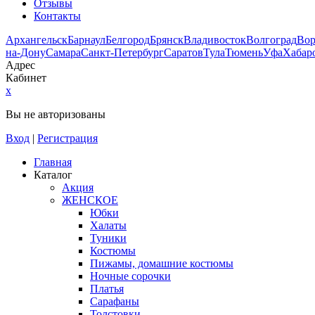
Отзывы
Контакты
Архангельск
Барнаул
Белгород
Брянск
Владивосток
Волгоград
Во
на-Дону
Самара
Санкт-Петербург
Саратов
Тула
Тюмень
Уфа
Хабар
Адрес
Кабинет
x
Вы не авторизованы
Вход
|
Регистрация
Главная
Каталог
Акция
ЖЕНСКОЕ
Юбки
Халаты
Туники
Костюмы
Пижамы, домашние костюмы
Ночные сорочки
Платья
Сарафаны
Толстовки