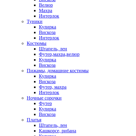
Велюр
Махра
Интерлок
Туники
Кулирка
Вискоза
Интерлок
Костюмы
Штапель, лен
Футер,махра,велюр
Кулирка
Вискоза
Пижамы, домашние костюмы
Кулирка
Вискоза
Футер, махра
Интерлок
Ночные сорочки
Футер
Кулирка
Вискоза
Платья
Штапель, лен
Кашкорсе, рибана