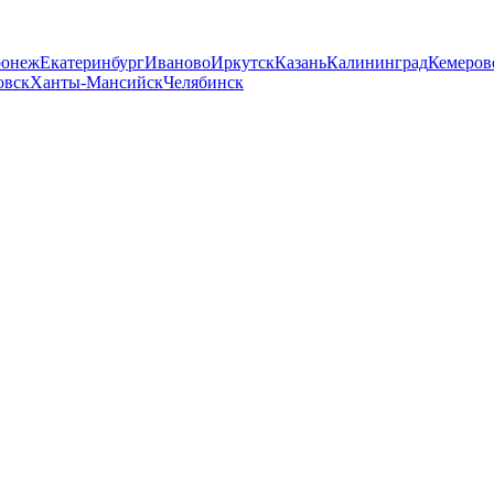
ронеж
Екатеринбург
Иваново
Иркутск
Казань
Калининград
Кемеров
овск
Ханты-Мансийск
Челябинск