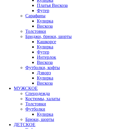
Кулирка
Платья Вискоза
Футер
Сарафаны
Кулирка
Вискоза
Толстовки
Бриджи, брюки, шорты
Кашкорсе
Кулирка
Футер
Интерлок
Вискоза
Футболки, кофты
Дэворэ
Кулирка
Вискоза
МУЖСКОЕ
Спецодежда
Костюмы, халаты
Толстовки
Футболки
Кулирка
Брюки, шорты
ДЕТСКОЕ