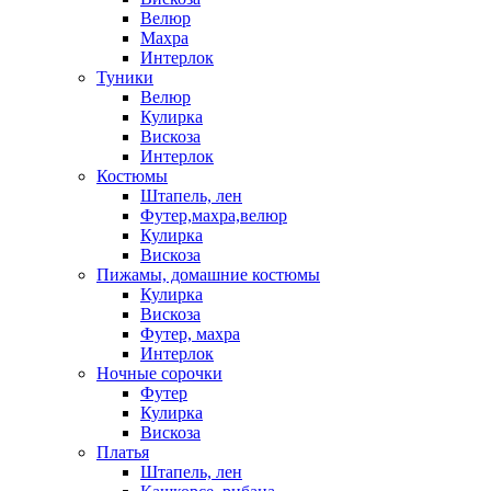
Велюр
Махра
Интерлок
Туники
Велюр
Кулирка
Вискоза
Интерлок
Костюмы
Штапель, лен
Футер,махра,велюр
Кулирка
Вискоза
Пижамы, домашние костюмы
Кулирка
Вискоза
Футер, махра
Интерлок
Ночные сорочки
Футер
Кулирка
Вискоза
Платья
Штапель, лен