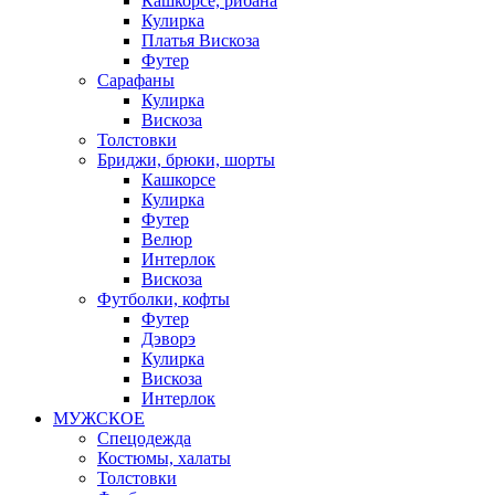
Кашкорсе, рибана
Кулирка
Платья Вискоза
Футер
Сарафаны
Кулирка
Вискоза
Толстовки
Бриджи, брюки, шорты
Кашкорсе
Кулирка
Футер
Велюр
Интерлок
Вискоза
Футболки, кофты
Футер
Дэворэ
Кулирка
Вискоза
Интерлок
МУЖСКОЕ
Спецодежда
Костюмы, халаты
Толстовки