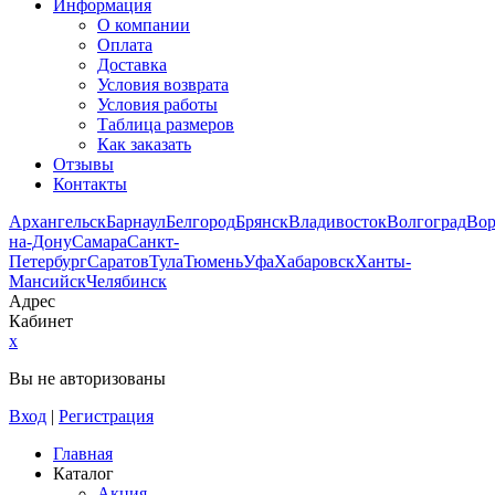
Информация
О компании
Оплата
Доставка
Условия возврата
Условия работы
Таблица размеров
Как заказать
Отзывы
Контакты
Архангельск
Барнаул
Белгород
Брянск
Владивосток
Волгоград
Во
на-Дону
Самара
Санкт-
Петербург
Саратов
Тула
Тюмень
Уфа
Хабаровск
Ханты-
Мансийск
Челябинск
Адрес
Кабинет
x
Вы не авторизованы
Вход
|
Регистрация
Главная
Каталог
Акция