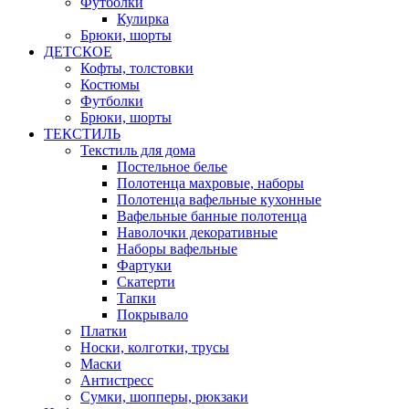
Футболки
Кулирка
Брюки, шорты
ДЕТСКОЕ
Кофты, толстовки
Костюмы
Футболки
Брюки, шорты
ТЕКСТИЛЬ
Текстиль для дома
Постельное белье
Полотенца махровые, наборы
Полотенца вафельные кухонные
Вафельные банные полотенца
Наволочки декоративные
Наборы вафельные
Фартуки
Скатерти
Тапки
Покрывало
Платки
Носки, колготки, трусы
Маски
Антистресс
Сумки, шопперы, рюкзаки