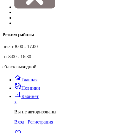
Режим работы
пн-чт 8:00 - 17:00
пт 8:00 - 16:30
сб-вск выходной
home
Главная
published_with_changes
Новинки
door_back
Кабинет
x
Вы не авторизованы
Вход
|
Регистрация
favorite_border